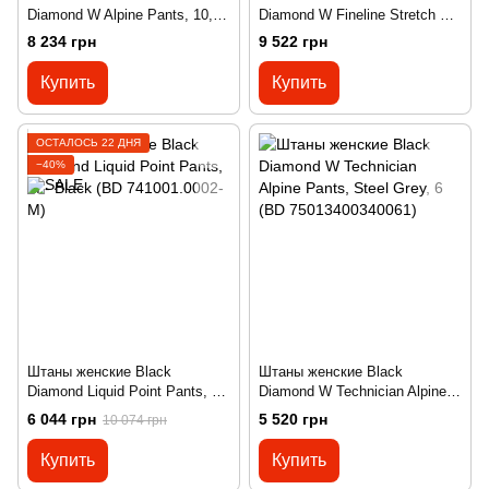
Diamond W Alpine Pants, 10,
Diamond W Fineline Stretch FZ
Moonstone (BD
Pants, L, Black (BD
8 234 грн
9 522 грн
743017201800101)
7420140002LRG1)
Купить
Купить
ОСТАЛОСЬ 22 ДНЯ
−40%
Штаны женские Black
Штаны женские Black
Diamond Liquid Point Pants, M
Diamond W Technician Alpine
- Black (BD 741001.0002-M)
Pants, Steel Grey, 6 (BD
6 044 грн
5 520 грн
10 074 грн
75013400340061)
Купить
Купить