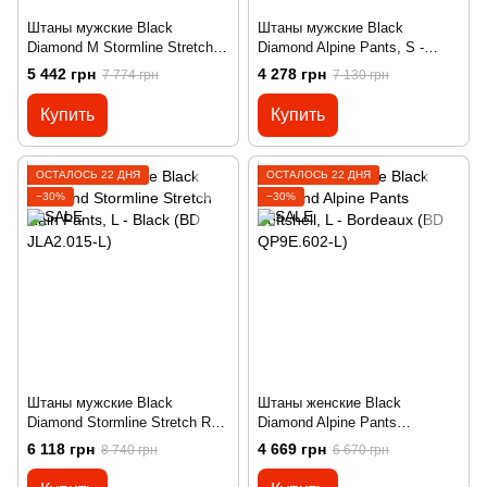
Штаны мужские Black
Штаны мужские Black
Diamond M Stormline Stretch
Diamond Alpine Pants, S -
Full Zip Rain Pants, S - Black
Granite (BD G61M.025-S)
5 442 грн
4 278 грн
7 774 грн
7 130 грн
(BD Z9LC.015-S)
Купить
Купить
ОСТАЛОСЬ 22 ДНЯ
ОСТАЛОСЬ 22 ДНЯ
−30%
−30%
Штаны мужские Black
Штаны женские Black
Diamond Stormline Stretch Rain
Diamond Alpine Pants
Pants, L - Black (BD JLA2.015-
Softshell, L - Bordeaux (BD
6 118 грн
4 669 грн
8 740 грн
6 670 грн
L)
QP9E.602-L)