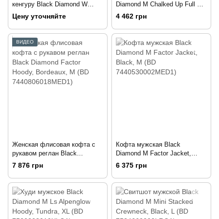
кенгуру Black Diamond W
Diamond M Chalked Up Full Zip
Stone Hoody, Azurite, M (BD
Hoody, Azurite, S (BD
Цену уточняйте
4 462 грн
7440324022MED1)
7301084022SML1)
ВИДЕО
Женская флисовая кофта с
Кофта мужская Black
рукавом реглан Black
Diamond M Factor Jacket,
Diamond Factor Hoody,
Black, M (BD
7 876 грн
6 375 грн
Bordeaux, M (BD
7440530002MED1)
7440806018MED1)