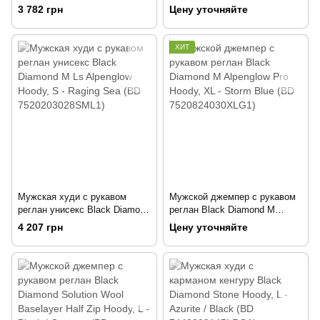
Mountain Transparency Full Zip
Full Zip Hoody, L - Eclipse
3 782 грн
Цену уточняйте
Hoody, L - Cherrywood (BD
Heather (BD 7522805009LRG1)
7300952009LRG1)
ХИТ
Мужская худи с рукавом
Мужской джемпер с рукавом
реглан унисекс Black Diamond
реглан Black Diamond M
M Ls Alpenglow Hoody, S -
Alpenglow Pro Hoody, XL -
4 207 грн
Цену уточняйте
Raging Sea (BD
Storm Blue (BD
7520203028SML1)
7520824030XLG1)