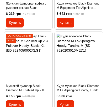
Женская флисовая кофта с
Худи мужское Black Diamond
рукавом реглан Black
M Equipment For Alpinists
Diamond W Coefficient Jacket
Pullover Hoody, Nickel Heather,
6 219 грн
3 643 грн
7 774 грн
4 554 грн
Rhone, р.M (BD XB1Z.604-M)
XL (BD 7524411014XLG1)
Купить
Купить
ОСТАЛОСЬ 24 ДНЯ
−20%
Мужской пуловер Black
Худи мужское Black Diamond
Diamond M Chalked Up 2.0
M Ls Alpenglow Hoody, Tundra,
Pullover Hoody, Black, XL (BD
M (BD 7520203010MED1)
4 158 грн
3 956 грн
5 198 грн
7524050002XLG1)
Купить
Купить