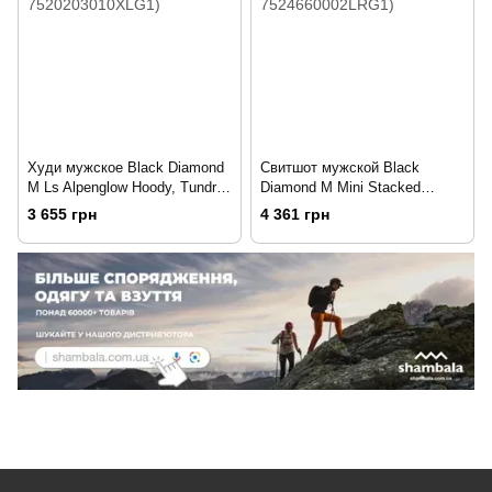
Худи мужское Black Diamond
Свитшот мужской Black
M Ls Alpenglow Hoody, Tundra,
Diamond M Mini Stacked
XL (BD 7520203010XLG1)
Crewneck, Black, L (BD
3 655 грн
4 361 грн
7524660002LRG1)