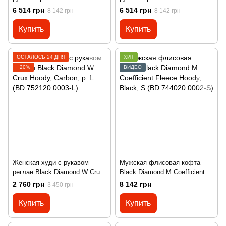
Diamond Factor Hoody, S -
Diamond Factor Hoody, L -
6 514 грн
6 514 грн
8 142 грн
8 142 грн
Black (BD 744040.0002-S)
Black (BD 744080.0002-L)
Купить
Купить
ОСТАЛОСЬ 24 ДНЯ
ХИТ
−20%
ВИДЕО
Женская худи с рукавом
Мужская флисовая кофта
реглан Black Diamond W Crux
Black Diamond M Coefficient
Hoody, Carbon, р. L (BD
Fleece Hoody, Black, S (BD
2 760 грн
8 142 грн
3 450 грн
752120.0003-L)
744020.0002-S)
Купить
Купить