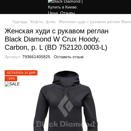
Одежда
Кофты, флис
Женская худи с рукавом реглан Black
Женская худи с рукавом реглан
Black Diamond W Crux Hoody,
Carbon, р. L (BD 752120.0003-L)
Артикул:
793661405825
Оставить отзыв
ОСТАЛОСЬ 24 ДНЯ
−20%