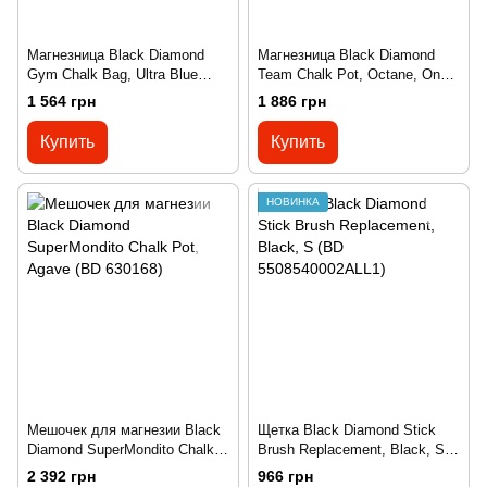
Магнезница Black Diamond
Магнезница Black Diamond
Gym Chalk Bag, Ultra Blue
Team Chalk Pot, Octane, One
Triangle, M/L (BD
Size (BD 6301078001ALL1)
1 564 грн
1 886 грн
6301124074M_L1)
Купить
Купить
НОВИНКА
Мешочек для магнезии Black
Щетка Black Diamond Stick
Diamond SuperMondito Chalk
Brush Replacement, Black, S
Pot, Agave (BD 630168)
(BD 5508540002ALL1)
2 392 грн
966 грн