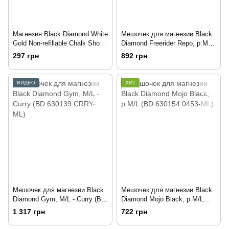
Магнезия Black Diamond White
Мешочек для магнезии Black
Gold Non-refillable Chalk Shot,
Diamond Freerider Repo, р.M/L
50 г (BD 550504.0000)
(BD 630157.REPO-ML)
297 грн
892 грн
ВИДЕО
ХИТ
Мешочек для магнезии Black
Мешочек для магнезии Black
Diamond Gym, M/L - Curry (BD
Diamond Mojo Black, р.M/L
630139.CRRY-ML)
(BD 630154.0453-ML)
1 317 грн
722 грн