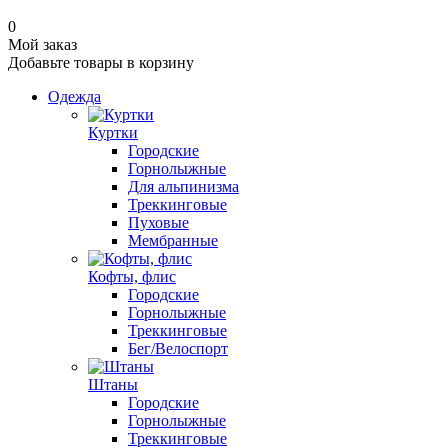
0
Мой заказ
Добавьте товары в корзину
Одежда
Куртки
Городские
Горнолыжные
Для альпинизма
Треккинговые
Пуховые
Мембранные
Кофты, флис
Городские
Горнолыжные
Треккинговые
Бег/Велоспорт
Штаны
Городские
Горнолыжные
Треккинговые