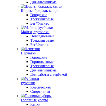
Для альпинизма
Шорты, бриджи, капри
Городские
Треккинговые
Бег/Фитнес
Майки, футболки
Повседневные
Треккинговые
Бег/Фитнес
Перчатки
Городские
Горнолыжные
Треккинговые
Для альпинизма
Для работы с верёвкой
Рубашки
Класическая
Спортивная
Головные уборы
Кепки