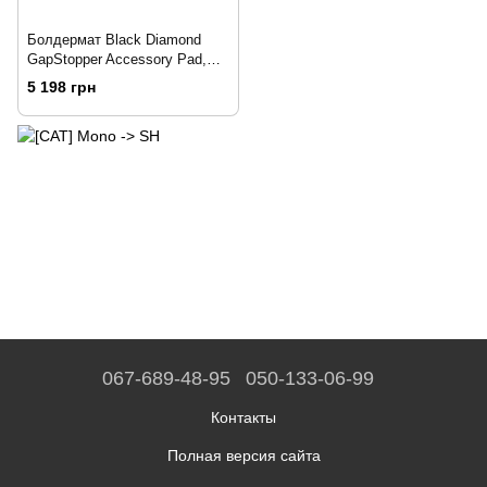
Болдермат Black Diamond
GapStopper Accessory Pad,
Charcoal (BD 5500260038ALL1)
5 198 грн
067-689-48-95
050-133-06-99
Контакты
Полная версия сайта