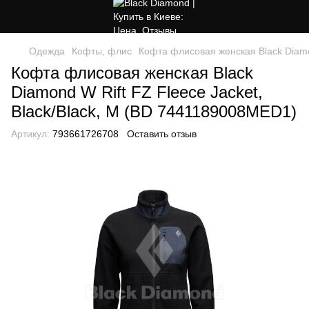
Одежда
Кофты, флис
Кофта флисовая женская Black Diamo
Кофта флисовая женская Black
Diamond W Rift FZ Fleece Jacket,
Black/Black, M (BD 7441189008MED1)
Артикул:
793661726708
Оставить отзыв