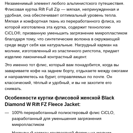
Незаменимый элемент любого альпинистского путешествия.
Флисовая куртка Rift Full Zip — мягкая, непринужденная и
удобная, она обеспечивает оптимальный уровень тепла.
Мягкая и комфортная ткань из переработанного флиса, из
которой изготовлена ​​эта куртка, содержит технологию
CiCLO®, призванную уменьшить загрязнение микропластиком
благодаря тому, что синтетические волокна в окружающей
среде ведут себя как натуральные. Нагрудный карман на
молнии, изготовленный из эластичного рипстопа, придает
изделию лаконичный контрастный акцент.
Это именно тот флис, который вам понадобится, когда вы
завариваете кофе на заднем борту, отдыхаете между ожогами
и направляетесь на бурит, отправляемых по почте. Он
классический, тёплый и удобный, и вы не захотите его
снимать.
Особенности куртки флисовой женской Black
Diamond W Rift FZ Fleece Jacket:
100% переработанный полиэстеровый флис CiCLO,
разработанный для уменьшения загрязнения
микропластиком
Нагрудный карман контрастной формы на молнии