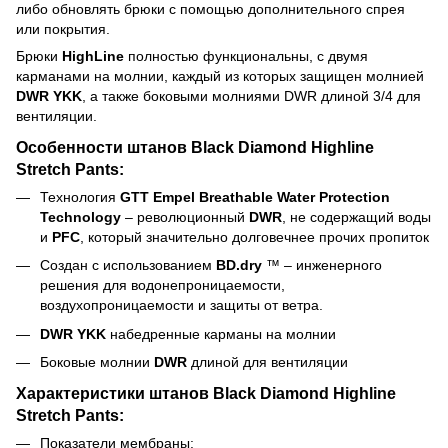
либо обновлять брюки с помощью дополнительного спрея
или покрытия.
Брюки
HighLine
полностью функциональны, с двумя
карманами на молнии, каждый из которых защищен молнией
DWR YKK
, а также боковыми молниями DWR длиной 3/4 для
вентиляции.
Особенности штанов Black Diamond Highline
Stretch Pants:
Технология
GTT Empel Breathable Water Protection
Technology
– революционный
DWR
, не содержащий воды
и
PFC
, который значительно долговечнее прочих пропиток
Создан с использованием
BD.dry
™ – инженерного
решения для водонепроницаемости,
воздухопроницаемости и защиты от ветра.
DWR YKK
набедренные карманы на молнии
Боковые молнии
DWR
длиной для вентиляции
Характеристики штанов Black Diamond Highline
Stretch Pants:
Показатели мембраны: