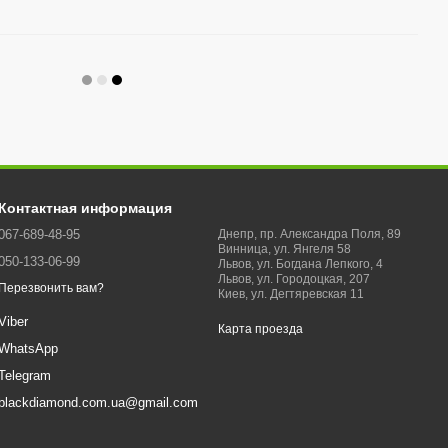
Контактная информация
067-689-48-95
Днепр, пр. Александра Поля, 89
Винница, ул. Янгеля 58
050-133-06-99
Львов, ул. Богдана Лепкого, 4
Львов, ул. Городоцкая, 207
Перезвонить вам?
Киев, ул. Дегтяревская 11
Viber
Карта проезда
WhatsApp
Telegram
blackdiamond.com.ua@gmail.com