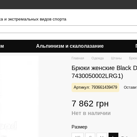
ха и экстремальных видов спорта
зм
Альпинизм и скалолазание
Главная
Одежда
Штаны
Брюк
Брюки женские Black Di
7430050002LRG1)
Артикул: 793661439479
Остави
7 862 грн
Нет в наличии
Размер