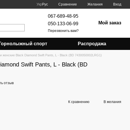
Сравнение
Укр
Рус
Желания
Вход
067-689-48-95
Мой заказ
050-133-06-99
Перезвонить вам?
Горнолыжный спорт
Распродажа
и женские Black Diamond Swift Pants, L - Black (BD 7430050002LRG1)
amond Swift Pants, L - Black (BD
ть отзыв
К сравнению
В желания