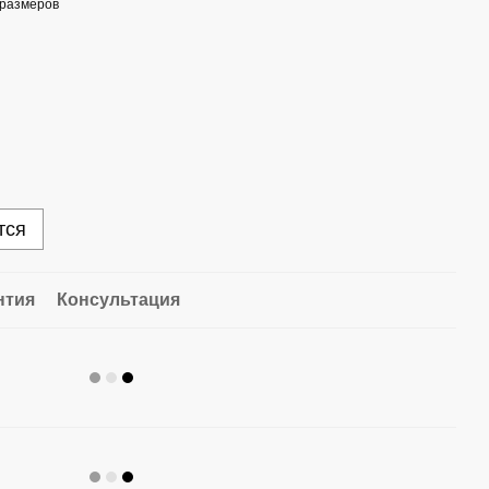
 размеров
тся
нтия
Консультация