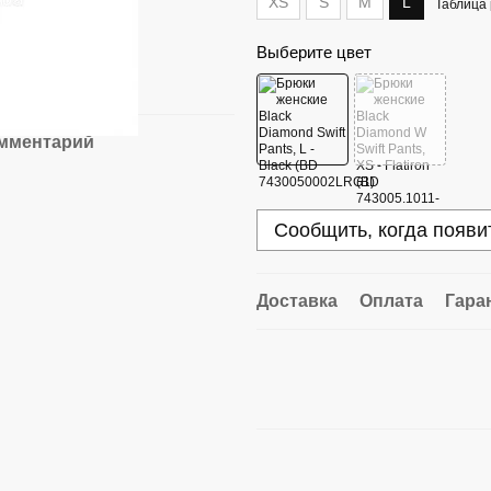
XS
S
M
L
Таблица
Выберите цвет
омментарий
Сообщить, когда появи
Доставка
Оплата
Гара