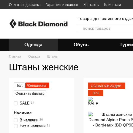
Перейти к основному контенту
Оплата и доставка
Гарантия и возврат
Контакты
Клиентам
Товары для активного отды
Одежда
Обувь
Тури
Главная
Одежда
Штаны
Штаны женские
Пол:
Женщинам
ОСТАЛОСЬ 23 ДНЯ
−30%
Очистить фильтр
SALE
14
Наличие
В наличии
20
Нет в наличии
21