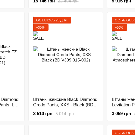
15 746 грн
9 016 грн
22 494 грн
ОСТАЛОСЬ 23 ДНЯ
ОСТАЛОСЬ 
−30%
−30%
 Diamond
Штаны женские Black Diamond
Штаны жен
ants, L,
Credo Pants, XXS - Black (BD
Levitation 
2LRG1)
V399.015-002)
(BD 751020
3 510 грн
3 059 грн
5 014 грн
ОСТАЛОСЬ 