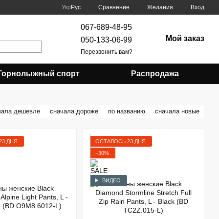
Сравнение
Укр
Рус
Желания
Вход
067-689-48-95
Мой заказ
050-133-06-99
Перезвонить вам?
Горнолыжный спорт
Распродажа
чала дешевле
сначала дороже
по названию
сначала новые
23 ДНЯ
ОСТАЛОСЬ 23 ДНЯ
−30%
ВИДЕО