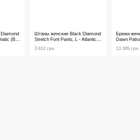
 Diamond
Штаны женские Black Diamond
Брюки жен
riatic (BD
Stretch Font Pants, L - Atlantic
Dawn Patrol
(BD G3T0.455-10)
Black (BD
3 612 грн
13 305 грн