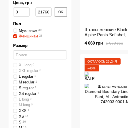
Цена, грн
От Цена, грн
До Цена, грн
OK
Пол
Штаны женские Black
Мужчинам
39
Alpine Pants Softshell, 
Женщинам
28
Bordeaux (BD QP9E.6
4 669 грн
6 670 грн
Размер
ОСТАЛОСЬ 23 ДНЯ
XL long
0
−40%
XXL regular
0
L regular
1
M regular
1
S regular
1
XS regular
1
L long
0
M long
0
XXS
1
XS
15
S
20
M
16