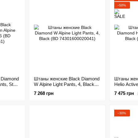
−50%
 Diamond
Штаны женские Black Diamond
Штаны жен
nts, Steel
W Alpine Light Pants, 4, Black
Helio Activ
340061)
(BD 74301600020041)
(BD U36K.0
7 268 грн
7 475 грн
−30%