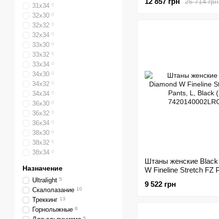
12 857 грн
25 714 грн
31x34
0
32x30
0
32x32
0
32x34
0
33x30
0
33x32
0
33x34
0
34x30
0
34x32
0
34x34
0
36x30
0
36x32
0
36x34
0
38x30
0
38x32
0
38x34
0
Штаны женские Black
Назначение
W Fineline Stretch FZ P
Black (BD 742014000
Ultralight
5
9 522 грн
Скалолазание
10
Треккинг
13
Горнолыжные
8
5