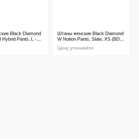
ские Black Diamond
Штаны женские Black Diamond
 Hybrid Pants, L -
W Notion Pants, Slate, XS (BD
 7410510002LRG1)
GL08020XSM1)
Цену уточняйте