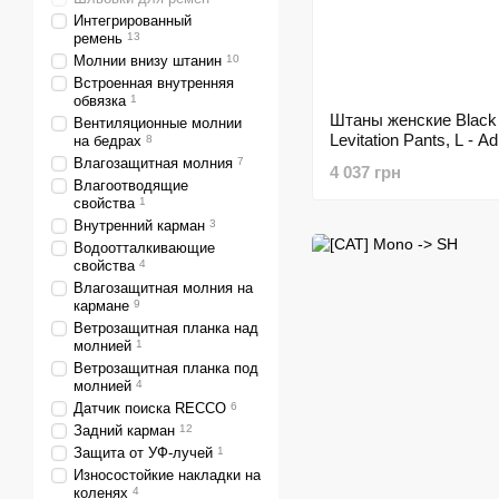
Интегрированный
ремень
13
Молнии внизу штанин
10
Встроенная внутренняя
обвязка
1
Штаны женские Black
Вентиляционные молнии
Levitation Pants, L - Ad
на бедрах
8
PJS6.455-L)
Влагозащитная молния
7
4 037 грн
Влагоотводящие
свойства
1
Внутренний карман
3
Водоотталкивающие
свойства
4
Влагозащитная молния на
кармане
9
Ветрозащитная планка над
молнией
1
Ветрозащитная планка под
молнией
4
Датчик поиска RECCO
6
Задний карман
12
Защита от УФ-лучей
1
Износостойкие накладки на
коленях
4