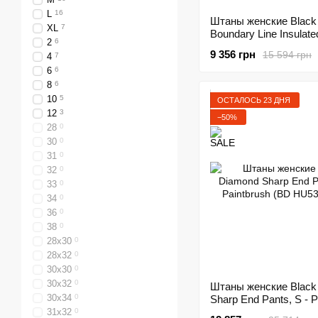
L
16
Штаны женские Black
XL
7
Boundary Line Insulate
2
6
- Antracite (BD 74200
9 356 грн
15 594 грн
4
7
6
6
8
6
10
5
ОСТАЛОСЬ 23 ДНЯ
12
3
−50%
28
0
30
0
31
0
32
0
33
0
34
0
36
0
38
0
28x30
0
28x32
0
30x30
0
30x32
0
Штаны женские Black
30x34
0
Sharp End Pants, S - P
(BD HU53.656-S)
31x32
0