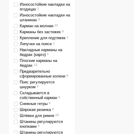
Износостойкие накладки на
ягодицах
1
Износостойкие накладки на
штанинах
6
Карман на молнии
10
Карманы без застежек
6
Крепление для подтяжек
1
Липучки на поясе
1
Накладные карманы на
бедрах (карго)
1
Плоские карманы на
бедрах
12
Предварительно
сформированные колени
6
Пояс регулируется
шнурком
4
Складывается в
собственный карман
4
Снежные гетры
8
Широкая резинка
4
Шлёвки для ремня
15
Штанины регулируются
кнопками
3
Штанины регулируются