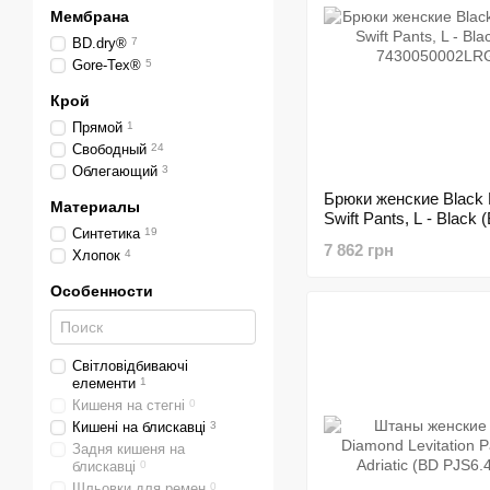
Мембрана
BD.dry®
7
Gore-Tex®
5
Крой
Прямой
1
Свободный
24
Облегающий
3
Брюки женские Black
Материалы
Swift Pants, L - Black 
Синтетика
19
7430050002LRG1)
7 862 грн
Хлопок
4
Особенности
Світловідбиваючі
елементи
1
Кишеня на стегні
0
Кишені на блискавці
3
Задня кишеня на
блискавці
0
Шльовки для ремен
0