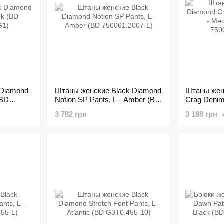
 Diamond
Штаны женские Black Diamond
Штаны жен
(BD
Notion SP Pants, L - Amber (BD
Crag Denim
750061.2007-L)
Medium Ind
3 782 грн
3 188 грн
750003.500