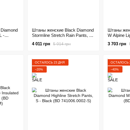
 Diamond
Штаны женские Black Diamond
Штаны жен
L -
Stormline Stretch Rain Pants, M
W Alpine Lig
02-L)
- Black (BD LX94.015-M)
Rose (BD 
4 011 грн
3 703 грн
5 014 грн
ОСТАЛОСЬ 23 ДНЯ
ОСТАЛОСЬ 
−20%
−40%