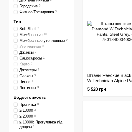
Для альпинизма
Городские
5
Фитнес/Тренировка
3
Тип
Soft Shell
7
Мембранные
10
Мембранные утепленные
2
Утепленные
0
Джинсы
2
Самосбросы
1
Карго
0
Джоггеры
2
Штаны женские Black
Слаксы
3
W Technician Alpine Pa
Чинос
1
Grey, 6 (BD 75013400
Леггинсы
3
5 520 грн
Водостойкость
Пропитка
8
≥ 10000
3
≥ 20000
8
≥ 10000: Прогулянка під
дощем
1