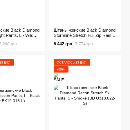
ские Black Diamond
Штаны женские Black Diamond
ht Pants, L - Wild
Stormline Stretch Full Zip Rain
O9M8.6012-L)
Pants, L - Black (BD TC2Z.015-
5 442 грн
5 290 грн
7 774 грн
L)
23 ДНЯ
ОСТАЛОСЬ 23 ДНЯ
−50%