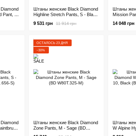
 Diamond
Штаны женские Black Diamond
Штаны жен
d Pant, M
Highline Stretch Pants, S - Black
Mission Pan
3.0001-M)
(BD 741006.0002-S)
BK19.015-L
9 531 грн
14 048 грн
11 914 грн
ОСТАЛОСЬ 23 ДНЯ
−30%
 Diamond
Штаны женские Black Diamond
Штаны жен
aintbrush
Zone Pants, M - Sage (BD
W Alpine Hy
W80T.325-M)
(BD 74301