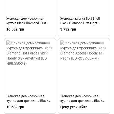
Женская демисезонная
Женская куртка Soft Shell
куртка Black Diamond First
Black Diamond First Light
Light Hoody, M - Caspian (BD
Jacket, S - Bordeaux (BD
10 582 грн
9 732 грн
E2SY.453-M)
HZ9K.602-S)
Женская демисезонная
Женская демисезонная
куртка для треккинга Black
куртка для треккинга Black
Diamond Hot Forge Hybrid
Diamond Access Hoody, M -
10 582 грн
Цену уточняйте
Hoody, XS - Amethyst (BD
Peony (BD RO3V.657-M)