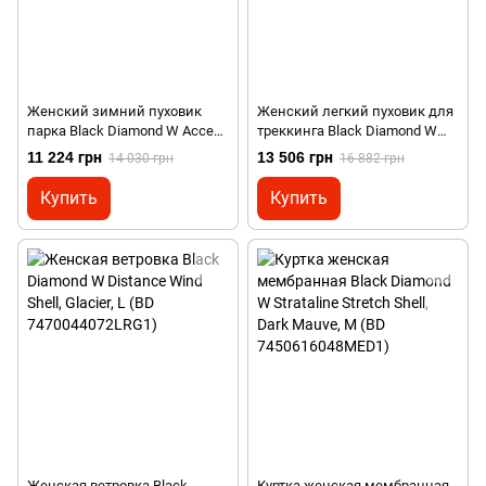
Женский зимний пуховик
Женский легкий пуховик для
парка Black Diamond W Access
треккинга Black Diamond W
Down Parka, Azurite, XS (BD
Approach Down Hoody,
11 224 грн
13 506 грн
14 030 грн
16 882 грн
7461854022XSM1)
Grenadine, XS (BD
7461886039XSM1)
Купить
Купить
Женская ветровка Black
Куртка женская мембранная