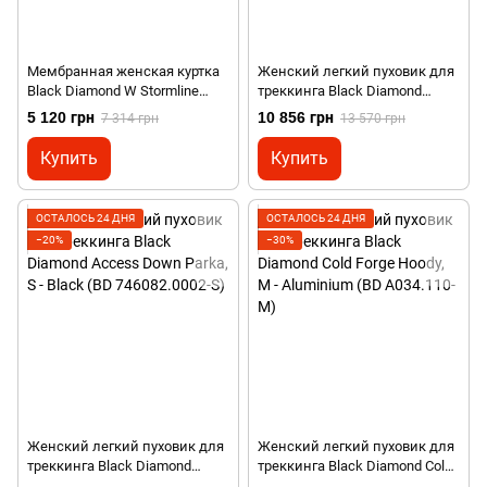
Мембранная женская куртка
Женский легкий пуховик для
Black Diamond W Stormline
треккинга Black Diamond
Stretch Rain Shell, XS -
Access Down Hoody, M -
5 120 грн
10 856 грн
7 314 грн
13 570 грн
Cherrywood (BD
Bordeaux (BD 746081.6018-M)
M6972009XSM1)
Купить
Купить
ОСТАЛОСЬ 24 ДНЯ
ОСТАЛОСЬ 24 ДНЯ
−20%
−30%
Женский легкий пуховик для
Женский легкий пуховик для
треккинга Black Diamond
треккинга Black Diamond Cold
Access Down Parka, S - Black
Forge Hoody, M - Aluminium (BD