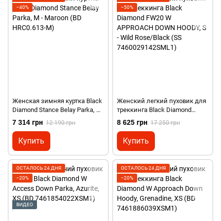
−40%
−50%
Женская зимняя куртка Black
Женский легкий пуховик для
Diamond Stance Belay Parka, M
треккинга Black Diamond
- Maroon (BD HRC0.613-M)
FW20 W APPROACH DOWN
7 314 грн
8 625 грн
12 190 грн
17 250 грн
HOODY, S - Wild Rose/Black (SS
7460029142SML1)
Купить
Купить
ОСТАЛОСЬ 24 ДНЯ
ОСТАЛОСЬ 24 ДНЯ
−20%
−20%
ВИДЕО