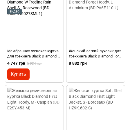
ВИДЕО
Мембранная женская куртка
Женский легкий пуховик для
для трекинга Black Diamond W
треккинга Black Diamond Forge
Treeline Rain Shell, S -
Hoody, L - Aluminium (BD
4 747 грн
8 882 грн
5 934 грн
Rosewood (BD
PA6F.110-L)
7450096027SML1)
Купить