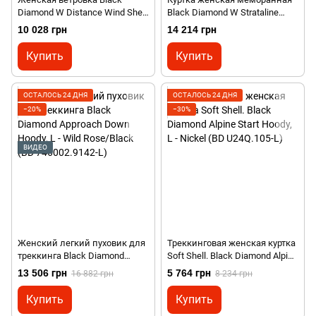
Diamond W Distance Wind Shell,
Black Diamond W Strataline
Glacier, L (BD 7470044072LRG1)
Stretch Shell, Dark Mauve, M
10 028 грн
14 214 грн
(BD 7450616048MED1)
Купить
Купить
ОСТАЛОСЬ 24 ДНЯ
ОСТАЛОСЬ 24 ДНЯ
−20%
−30%
ВИДЕО
Женский легкий пуховик для
Треккинговая женская куртка
треккинга Black Diamond
Soft Shell. Black Diamond Alpine
Approach Down Hoody, L - Wild
Start Hoody, L - Nickel (BD
13 506 грн
5 764 грн
16 882 грн
8 234 грн
Rose/Black (BD 746002.9142-L)
U24Q.105-L)
Купить
Купить