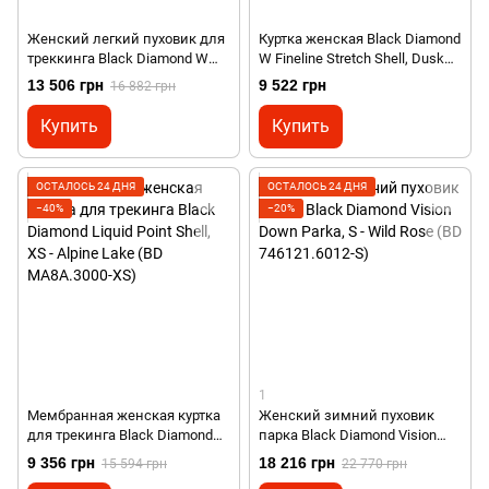
Женский легкий пуховик для
Куртка женская Black Diamond
треккинга Black Diamond W
W Fineline Stretch Shell, Dusk
Approach Down Hoody, Burnt
Violet, M (BD 7450415024MED1)
13 506 грн
9 522 грн
16 882 грн
Sienna, L (BD
7440936044MED1)
Купить
Купить
ОСТАЛОСЬ 24 ДНЯ
ОСТАЛОСЬ 24 ДНЯ
−40%
−20%
1
Мембранная женская куртка
Женский зимний пуховик
для трекинга Black Diamond
парка Black Diamond Vision
Liquid Point Shell, XS - Alpine
Down Parka, S - Wild Rose (BD
9 356 грн
18 216 грн
15 594 грн
22 770 грн
Lake (BD MA8A.3000-XS)
746121.6012-S)