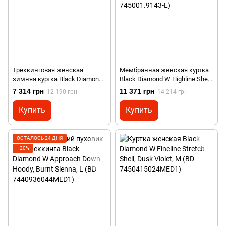
Треккинговая женская
Мембранная женская куртка
зимняя куртка Black Diamond
Black Diamond W Highline Shell,
W Belay Parka, Plum, M (BD
L - Fjord Blue/Anthracite (BD
7 314 грн
11 371 грн
12 190 грн
14 214 грн
746101.5002-M)
745001.9143-L)
Купить
Купить
ОСТАЛОСЬ 24 ДНЯ
−20%