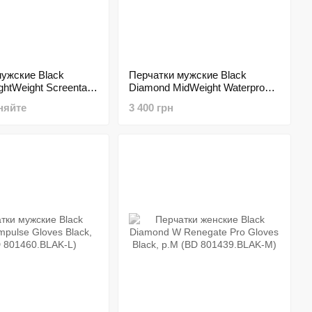
ужские Black
Перчатки мужские Black
ghtWeight Screentap
Diamond MidWeight Waterproof
k, р.L (BD
Gloves Black, р.L (BD
няйте
3 400 грн
AK-L)
801462.BLAK-L)