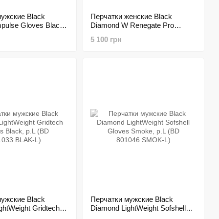
ужские Black
Перчатки женские Black
pulse Gloves Black,
Diamond W Renegate Pro
1460.BLAK-L)
Gloves Black, р.M (BD
5 100 грн
801439.BLAK-M)
ужские Black
Перчатки мужские Black
ghtWeight Gridtech
Diamond LightWeight Sofshell
k, р.L (BD
Gloves Smoke, р.L (BD