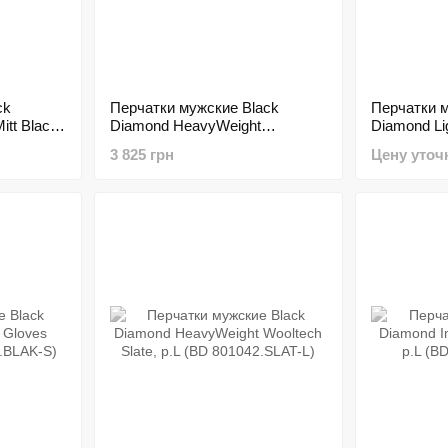
ck
Перчатки мужские Black
Перчатки м
tt Black,
Diamond HeavyWeight
Diamond Li
L)
Waterproof Gloves Black, р.L
Gloves Blac
3 825 грн
Цену уточ
(BD 801461.BLAK-L)
801045.BL