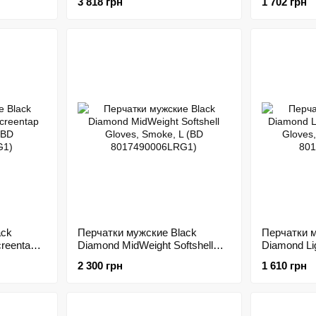
3 818 грн
1 702 грн
8010150002MED1)
801748000
ack
Перчатки мужские Black
Перчатки м
reentap
Diamond MidWeight Softshell
Diamond Li
Gloves, Smoke, L (BD
Gloves, Ant
2 300 грн
1 610 грн
8017490006LRG1)
801006.000