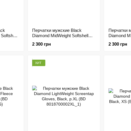
ack
Перчатки мужские Black
Перчатки м
Softshell
Diamond MidWeight Softshell
Diamond Mi
D
Gloves Smoke, р.XL (BD
Fleece Glov
2 300 грн
2 300 грн
801041.SMOK-XL)
801039.BL
ХИТ