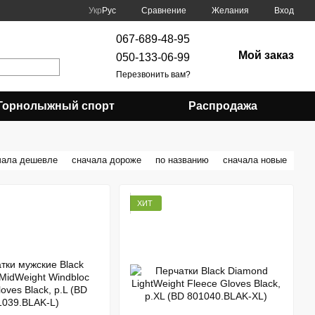
Сравнение
Укр
Рус
Желания
Вход
067-689-48-95
Мой заказ
050-133-06-99
Перезвонить вам?
Горнолыжный спорт
Распродажа
чала дешевле
сначала дороже
по названию
сначала новые
ХИТ