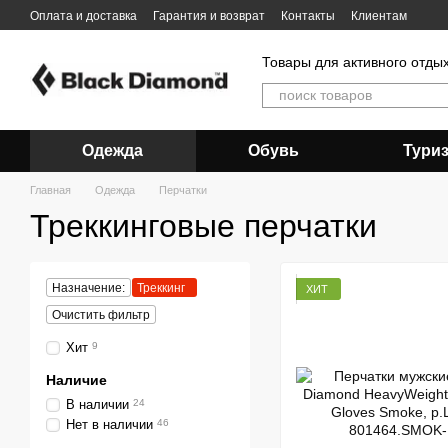
Перейти к основному контенту
Оплата и доставка
Гарантия и возврат
Контакты
Клиентам
Товары для активного отды
Одежда
Обувь
Тури
Главная
Одежда
Перчатки
Треккинговые перчатки
Назначение:
Треккинг
ХИТ
Очистить фильтр
Хит
9
Наличие
В наличии
24
Нет в наличии
46