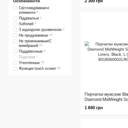
2 300 грн
Особенности
8018050002XSM1)
Світловідбиваючі
елементи
4
Піддівальні
1
Softshell
3
З відкидною рукавичкою
2
Не продуваемые
10
Не промокаемые/С
мембраной
10
Поддёвочные
9
Подогрев
0
Утеплённые
15
Функция touch screen
32
Перчатки мужские Bl
Diamond MidWeight Sc
Liners, Black, L (BD
1 840 грн
8018060002LRG1)