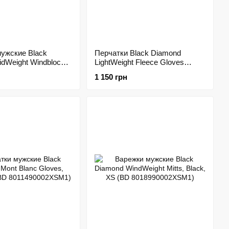
ужские Black
Перчатки Black Diamond
dWeight Windbloc
LightWeight Fleece Gloves
es Black, р.L (BD
Black, р.XL (BD 801040.BLAK-
1 150 грн
AK-L)
XL)