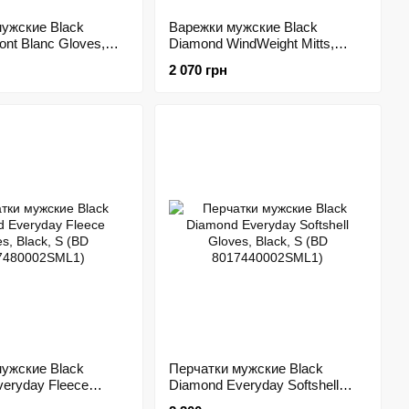
ужские Black
Варежки мужские Black
nt Blanc Gloves,
Diamond WindWeight Mitts,
(BD
Black, XS (BD
2 070 грн
2XSM1)
8018990002XSM1)
ужские Black
Перчатки мужские Black
eryday Fleece
Diamond Everyday Softshell
ck, S (BD
Gloves, Black, S (BD