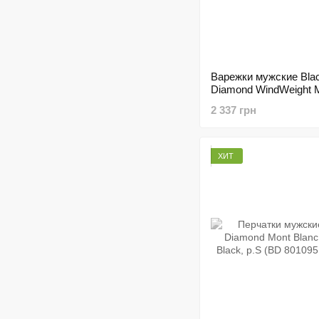
Варежки мужские Bla
Diamond WindWeight Mi
р.L (BD 801072.BLAK-
2 337 грн
ХИТ