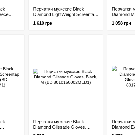
ack
Перчатки мужские Black
Перчатки м
eece
Diamond LightWeight Screentap
Diamond Mo
Gloves, Black, р.XL (BD
Black, XS 
1 610 грн
1 058 грн
8018700002XL_1)
801149000
ack
Перчатки мужские Black
Перчатки м
Diamond Glissade Gloves,
Diamond Ev
k, XS (BD
Black, M (BD
Gloves, Bla