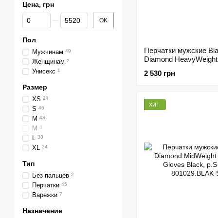
Цена, грн
От Цена, грн
До Цена, грн
OK
Пол
Перчатки мужские Bl
Мужчинам
49
Diamond HeavyWeight 
Женщинам
2
Gloves Smoke, р.L (B
Унисекс
1
2 530 грн
801464.SMOK-L)
Размер
XS
24
ХИТ
S
46
M
43
М
0
L
38
XL
34
Тип
Без пальцев
2
Перчатки
45
Варежки
7
Назначение