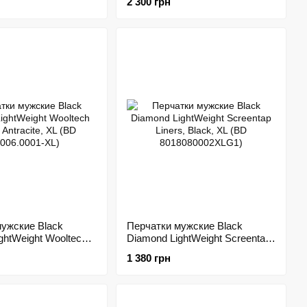
2 300 грн
2SML1)
8017440002SML1)
ужские Black
Перчатки мужские Black
ghtWeight Wooltech
Diamond LightWeight Screentap
racite, XL (BD
Liners, Black, XL (BD
1 380 грн
1-XL)
8018080002XLG1)