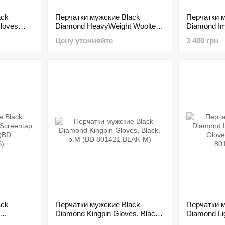
ack
Перчатки мужские Black
Перчатки м
loves
Diamond HeavyWeight Wooltech
Diamond Im
5.BLAK-S)
Slate, р.L (BD 801042.SLAT-L)
р.L (BD 80
Цену уточняйте
3 400 грн
ack
Перчатки мужские Black
Перчатки м
Diamond Kingpin Gloves, Black,
Diamond Li
ck, S (BD
р.M (BD 801421.BLAK-M)
Gloves Blac