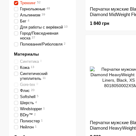
Треккинг
52
Перчатки мужские Bl
Горнолыжные
48
Diamond MidWeight Fl
Альпинизм
39
Gloves Black, р.S (BD
Бег
4
1 840 грн
801029.BLAK-S)
Для работы с верёвкой
10
Город/Повседневная
носка
37
Полювання/Риболовля
2
Материалы
Синтетика
0
Кожа
13
Синтетический
утеплитель
11
Gore-tex
0
Флис
20
Softshell
5
Шерсть
4
Windstopper
1
BDry™
2
Полиэстер
1
Перчатки мужские Bl
Нейлон
1
Diamond HeavyWeight
Screentap Liners, Blac