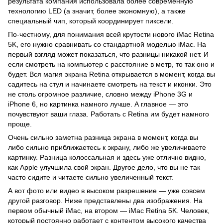
результата компания использовала более современную
технологию LED (а значит, более экономную), а также
специальный чип, который координирует пиксели.
По-честному, для понимания всей крутости нового iMac Retina
5K, его нужно сравнивать со стандартной моделью iMac. На
первый взгляд может показаться, что разницы никакой нет. И
если смотреть на компьютер с расстояние в метр, то так оно и
будет. Вся магия экрана Retina открывается в момент, когда вы
садитесь на стул и начинаете смотреть на текст и иконки. Это
не столь огромное различие, словно между iPhone 3G и
iPhone 6, но картинка намного лучше. А главное — это
почувствуют ваши глаза. Работать с Retina им будет намного
проще.
Очень сильно заметна разница экрана в момент, когда вы
либо сильно приближаетесь к экрану, либо же увеличиваете
картинку. Разница колоссальная и здесь уже отлично видно,
как Apple улучшила свой экран. Другое дело, что вы не так
часто сидите и читаете сильно увеличенный текст.
А вот фото или видео в высоком разрешение — уже совсем
другой разговор. Ниже представлены два изображения. На
первом обычный iMac, на втором — iMac Retina 5K. Человек,
который постоянно работает с контентом высокого качества