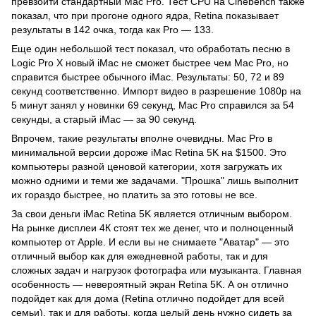
превзойти стандартный Mac Pro. Тест CPU на Cinebench также
показал, что при прогоне одного ядра, Retina показывает
результаты в 142 очка, тогда как Pro — 133.
Еще один небольшой тест показал, что обработать песню в
Logic Pro X новый iMac не сможет быстрее чем Mac Pro, но
справится быстрее обычного iMac. Результаты: 50, 72 и 89
секунд соответственно. Импорт видео в разрешение 1080p на
5 минут занял у новинки 69 секунд, Mac Pro справился за 54
секунды, а старый iMac — за 90 секунд.
Впрочем, такие результаты вполне очевидны. Mac Pro в
минимальной версии дороже iMac Retina 5K на $1500. Это
компьютеры разной ценовой категории, хотя загружать их
можно одними и теми же задачами. "Прошка" лишь выполнит
их гораздо быстрее, но платить за это готовы не все.
За свои деньги iMac Retina 5K является отличным выбором.
На рынке дисплеи 4К стоят тех же денег, что и полноценный
компьютер от Apple. И если вы не снимаете "Аватар" — это
отличный выбор как для ежедневной работы, так и для
сложных задач и нагрузок фотографа или музыканта. Главная
особенность — невероятный экран Retina 5K. А он отлично
подойдет как для дома (Retina отлично подойдет для всей
семьи), так и для работы, когда целый день нужно сидеть за