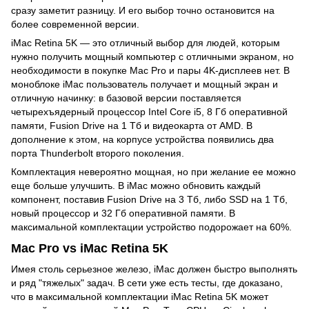
сразу заметит разницу. И его выбор точно остановится на
более современной версии.
iMac Retina 5K — это отличный выбор для людей, которым
нужно получить мощный компьютер с отличными экраном, но
необходимости в покупке Mac Pro и пары 4K-дисплеев нет. В
моноблоке iMac пользователь получает и мощный экран и
отличную начинку: в базовой версии поставляется
четырехъядерный процессор Intel Core i5, 8 Гб оперативной
памяти, Fusion Drive на 1 Тб и видеокарта от AMD. В
дополнение к этом, на корпусе устройства появились два
порта Thunderbolt второго поколения.
Комплектация невероятно мощная, но при желание ее можно
еще больше улучшить. В iMac можно обновить каждый
компонент, поставив Fusion Drive на 3 Тб, либо SSD на 1 Тб,
новый процессор и 32 Гб оперативной памяти. В
максимальной комплектации устройство подорожает на 60%.
Mac Pro vs iMac Retina 5K
Имея столь серьезное железо, iMac должен быстро выполнять
и ряд "тяжелых" задач. В сети уже есть тесты, где доказано,
что в максимальной комплектации iMac Retina 5K может