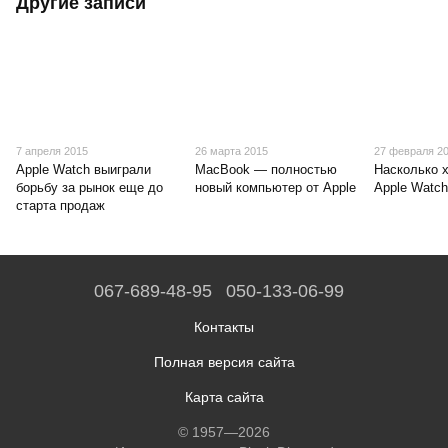
Другие записи
7 апреля 2015
26 марта 2015
27 февраля 2
Apple Watch выиграли
MacBook — полностью
Насколько х
борьбу за рынок еще до
новый компьютер от Apple
Apple Watc
старта продаж
067-689-48-95
050-133-06-99
Контакты
Полная версия сайта
Карта сайта
© 1957—2026