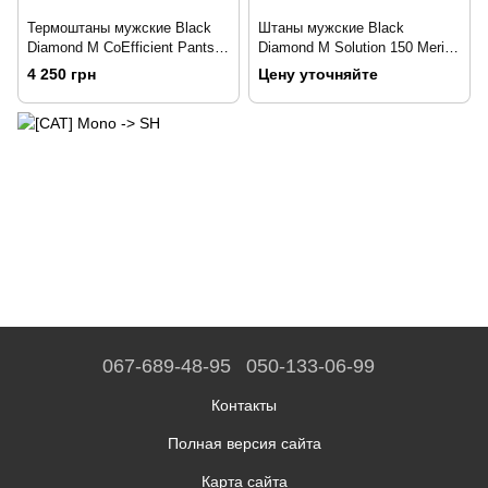
Термоштаны мужские Black
Штаны мужские Black
Diamond M CoEfficient Pants
Diamond M Solution 150 Merino
Black, р.XL (BD PF7M.015-XL)
Baselayer Bottoms, Black, р.L
4 250 грн
Цену уточняйте
(BD 760000.0002-L)
067-689-48-95
050-133-06-99
Контакты
Полная версия сайта
Карта сайта