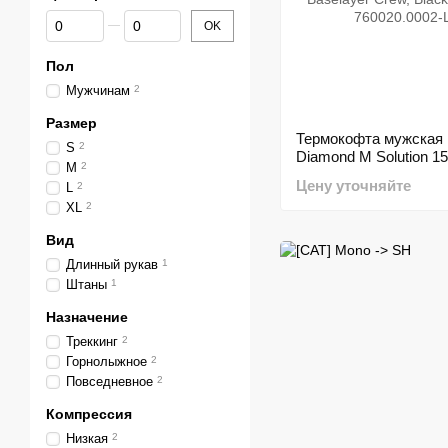
От Цена, грн
До Цена, грн
OK
Пол
Мужчинам
2
Размер
Термокофта мужская 
S
2
Diamond M Solution 15
M
2
Baselayer Crew, Black,
Цену уточняйте
L
2
760020.0002-L)
XL
2
Вид
Длинный рукав
1
Штаны
1
Назначение
Треккинг
2
Горнолыжное
2
Повседневное
2
Компрессия
Низкая
2