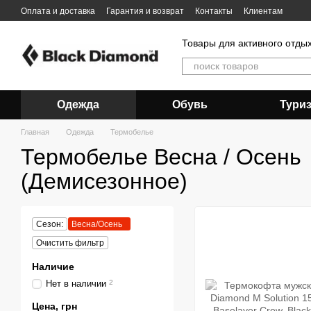
Перейти к основному контенту
Оплата и доставка
Гарантия и возврат
Контакты
Клиентам
Товары для активного отды
Одежда
Обувь
Тури
Главная
Одежда
Термобелье
Термобелье Весна / Осень
(Демисезонное)
Сезон:
Весна/Осень
Очистить фильтр
Наличие
Нет в наличии
2
Цена, грн