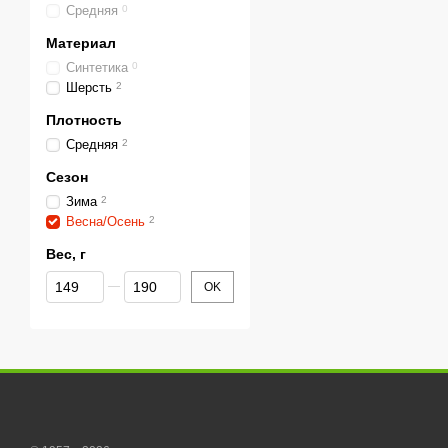
Средняя
0
Материал
Синтетика
0
Шерсть
2
Плотность
Средняя
2
Сезон
Зима
2
Весна/Осень
2
Вес, г
От Вес, г
До Вес, г
OK