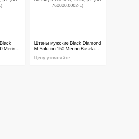
Black
Штаны мужские Black Diamond
0 Merino
M Solution 150 Merino Baselayer
 р.L (BD
Bottoms, Black, р.L (BD
Цену уточняйте
760000.0002-L)