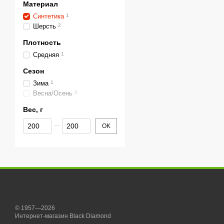
Материал
Синтетика
1
Шерсть
2
Плотность
Средняя
1
Сезон
Зима
1
Весна/Осень
0
Вес, г
От Вес, г
До Вес, г
OK
© 1957—2026
Интернет-магазин Black Diamond