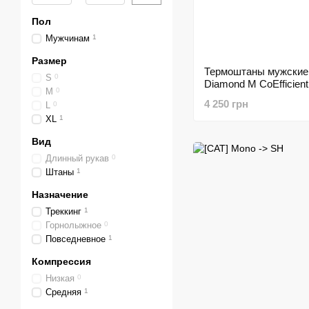
Пол
Мужчинам
1
Размер
Термоштаны мужские 
S
0
Diamond M CoEfficient
M
0
Black, р.XL (BD PF7M
4 250 грн
L
0
XL
1
Вид
Длинный рукав
0
Штаны
1
Назначение
Треккинг
1
Горнолыжное
0
Повседневное
1
Компрессия
Низкая
0
Средняя
1