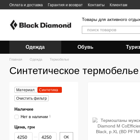
Перейти к основному контенту
Оплата и доставка
Гарантия и возврат
Контакты
Клиентам
Товары для активного отды
Одежда
Обувь
Тури
Главная
Одежда
Термобелье
Синтетическое термобелье
Материал:
Синтетика
Очистить фильтр
Наличие
Нет в наличии
1
Цена, грн
От Цена, грн
До Цена, грн
OK