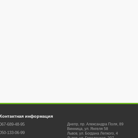
Контактная информация
067-689-48-95
Днепр, пр. Александра Поля, 89
Винница, ул. Янгеля 58
050-133-06-99
Львов, ул. Богдана Лепкого, 4