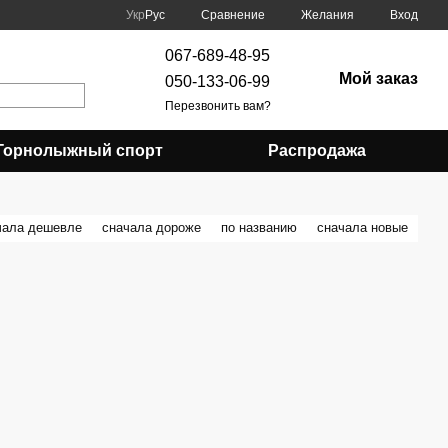
Сравнение
Укр
Рус
Желания
Вход
067-689-48-95
Мой заказ
050-133-06-99
Перезвонить вам?
Горнолыжный спорт
Распродажа
чала дешевле
сначала дороже
по названию
сначала новые