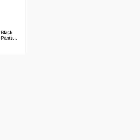
Black
 Pants
.015-XL)