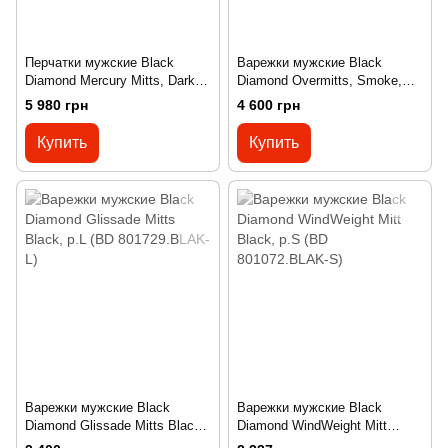
Перчатки мужские Black
Варежки мужские Black
Diamond Mercury Mitts, Dark
Diamond Overmitts, Smoke,
Curry, р.L (BD
XS (BD 801424SMOKXS_1)
5 980 грн
4 600 грн
8018897001LG_1)
Купить
Купить
Варежки мужские Black
Варежки мужские Black
Diamond Glissade Mitts Black,
Diamond WindWeight Mitt
р.L (BD 801729.BLAK-L)
Black, р.S (BD 801072.BLAK-