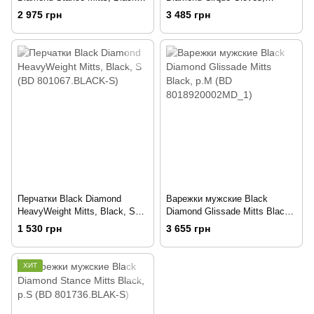
р.L (BD 8018950002LG_1)
Kingfisher, р.L (BD
2 975 грн
3 485 грн
8018964015LG_1)
Перчатки Black Diamond
Варежки мужские Black
HeavyWeight Mitts, Black, S
Diamond Glissade Mitts Black,
(BD 801067.BLACK-S)
р.M (BD 8018920002MD_1)
1 530 грн
3 655 грн
ХИТ