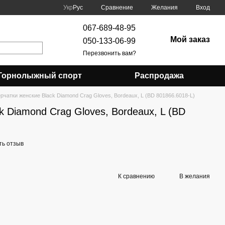
Сравнение
Укр
Рус
Желания
Вход
067-689-48-95
Мой заказ
050-133-06-99
Перезвонить вам?
Горнолыжный спорт
Распродажа
рчатки женские Black Diamond Crag Gloves, Bordeaux, L (BD 801866.6018-L)
k Diamond Crag Gloves, Bordeaux, L (BD
ть отзыв
К сравнению
В желания