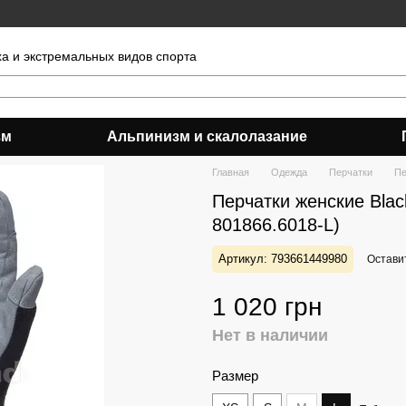
ха и экстремальных видов спорта
зм
Альпинизм и скалолазание
Главная
Одежда
Перчатки
Пе
Перчатки женские Blac
801866.6018-L)
Артикул: 793661449980
Остави
1 020 грн
Нет в наличии
Размер