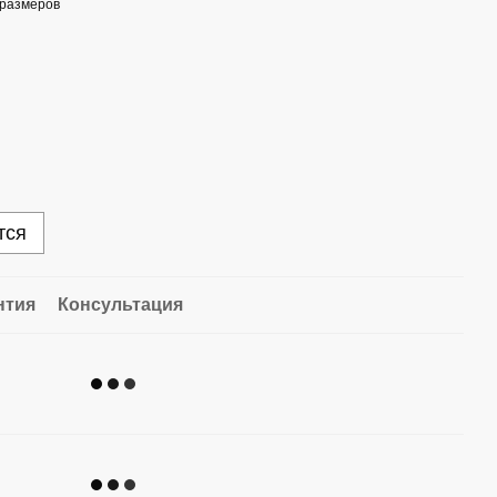
 размеров
тся
нтия
Консультация