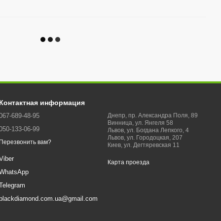
Контактная информация
067-689-48-95
Днепр, пр. Александра Поля, 89
Винница, ул. Янгеля 58
050-133-06-99
Львов, ул. Богдана Лепкого, 4
Львов, ул. Городоцкая, 207
Перезвонить вам?
Киев, ул. Дегтяревская 11
Viber
Карта проезда
WhatsApp
Telegram
blackdiamond.com.ua@gmail.com