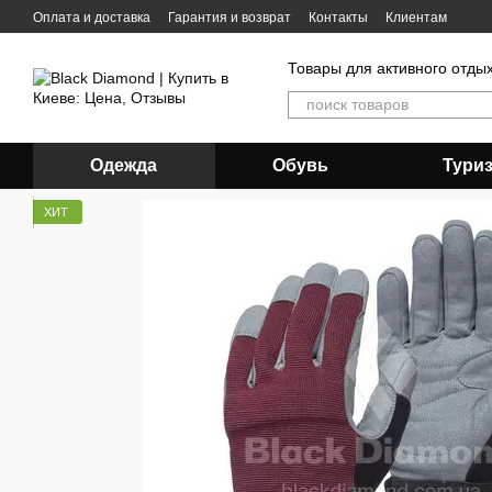
Перейти к основному контенту
Оплата и доставка
Гарантия и возврат
Контакты
Клиентам
Товары для активного отды
Одежда
Обувь
Тури
ХИТ