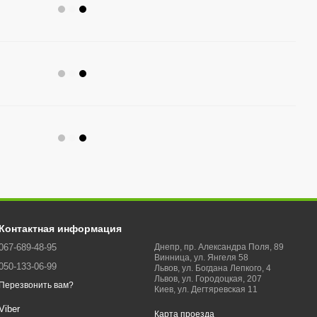
Контактная информация
067-689-48-95
Днепр, пр. Александра Поля, 89
Винница, ул. Янгеля 58
050-133-06-99
Львов, ул. Богдана Лепкого, 4
Львов, ул. Городоцкая, 207
Перезвонить вам?
Киев, ул. Дегтяревская 11
Viber
Карта проезда