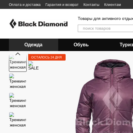
Перейти к основному контенту
Оплата и доставка
Гарантия и возврат
Контакты
Клиентам
Товары для активного отды
Одежда
Обувь
Тури
ОСТАЛОСЬ 24 ДНЯ