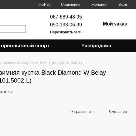
Сравнение
Укр
Рус
Желания
Вход
067-689-48-95
Мой заказ
050-133-06-99
Перезвонить вам?
Горнолыжный спорт
Распродажа
k Diamond W Belay Parka, Plum, L (BD 746101.5002-L)
зимняя куртка Black Diamond W Belay
101.5002-L)
ть отзыв
К сравнению
В желания