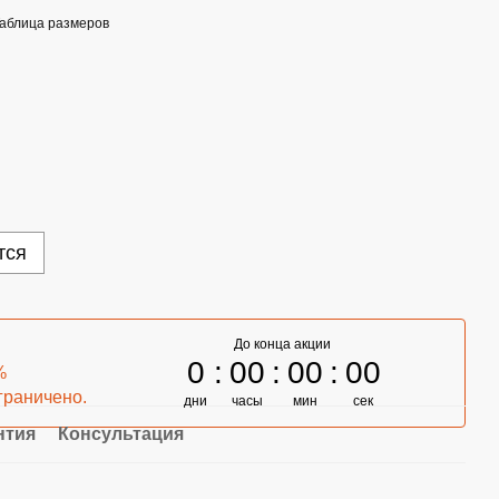
аблица размеров
тся
До конца акции
0
00
00
00
%
граничено.
дни
часы
мин
сек
нтия
Консультация