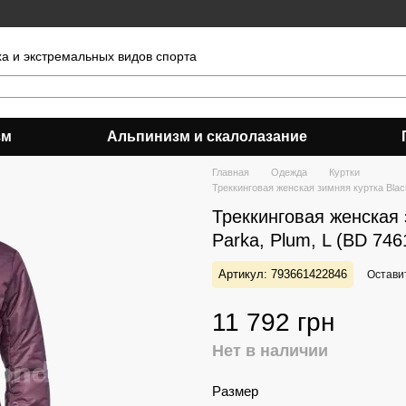
ха и экстремальных видов спорта
зм
Альпинизм и скалолазание
Главная
Одежда
Куртки
Треккинговая женская зимняя куртка Blac
Треккинговая женская 
Parka, Plum, L (BD 746
Артикул: 793661422846
Остави
11 792 грн
Нет в наличии
Размер