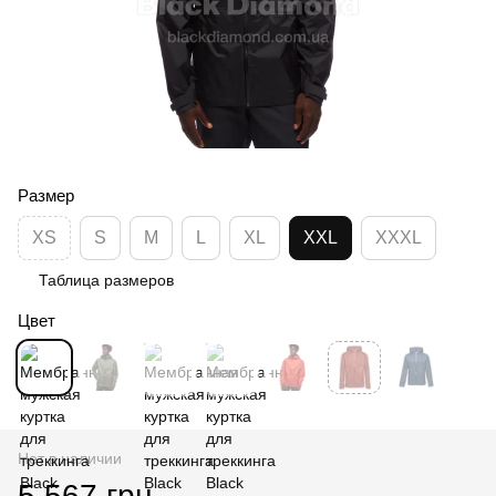
Размер
XS
S
M
L
XL
XXL
XXXL
Таблица размеров
Цвет
Нет в наличии
5 567 грн