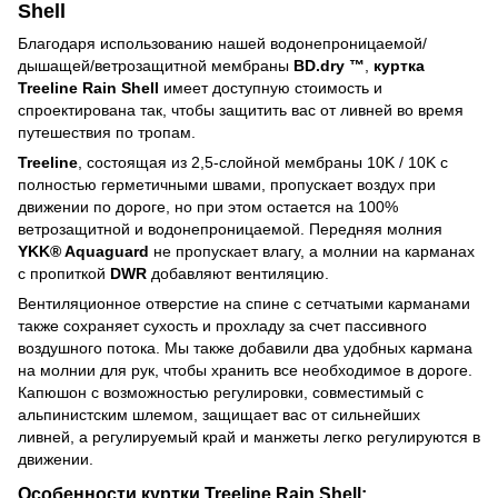
Shell
Благодаря использованию нашей водонепроницаемой/
дышащей/ветрозащитной мембраны
BD.dry ™
,
куртка
Treeline Rain Shell
имеет доступную стоимость и
спроектирована так, чтобы защитить вас от ливней во время
путешествия по тропам.
Treeline
, состоящая из 2,5-слойной мембраны 10K / 10K с
полностью герметичными швами, пропускает воздух при
движении по дороге, но при этом остается на 100%
ветрозащитной и водонепроницаемой. Передняя молния
YKK® Aquaguard
не пропускает влагу, а молнии на карманах
с пропиткой
DWR
добавляют вентиляцию.
Вентиляционное отверстие на спине с сетчатыми карманами
также сохраняет сухость и прохладу за счет пассивного
воздушного потока. Мы также добавили два удобных кармана
на молнии для рук, чтобы хранить все необходимое в дороге.
Капюшон с возможностью регулировки, совместимый с
альпинистским шлемом, защищает вас от сильнейших
ливней, а регулируемый край и манжеты легко регулируются в
движении.
Особенности куртки Treeline Rain Shell: