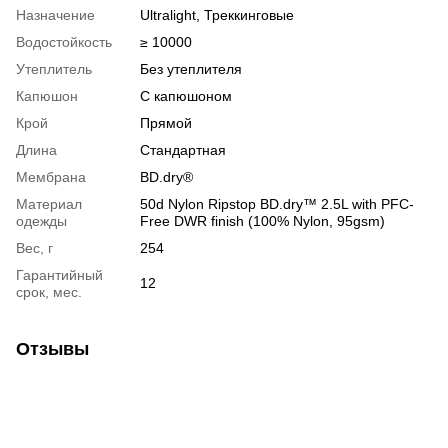
Назначение
Ultralight, Треккинговые
Водостойкость
≥ 10000
Утеплитель
Без утеплителя
Капюшон
С капюшоном
Крой
Прямой
Длина
Стандартная
Мембрана
BD.dry®
Материал
50d Nylon Ripstop BD.dry™ 2.5L with PFC-
одежды
Free DWR finish (100% Nylon, 95gsm)
Вес, г
254
Гарантийный
12
срок, мес.
Отзывы