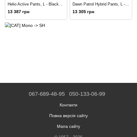
Helio Active Pants, L - Black
Dawn Patrol Hybrid Pants, L -
(BD Y9D8.015-L)
Black (BD 7410510002LRG1)
13 387 грн
13 305 грн
067-689-48-95
050-133-06-99
Контакти
Повна версія сайту
Мапа сайту
© 1957—2026