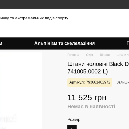
чинку та екстремальних видів спорту
м
Альпінізм та скелелазіння
Головна
Одяг
Штани
Штани чо
Штани чоловічі Black Di
741005.0002-L)
Артикул: 793661462972
Залишит
11 525 грн
Немає в наявності
Розмір