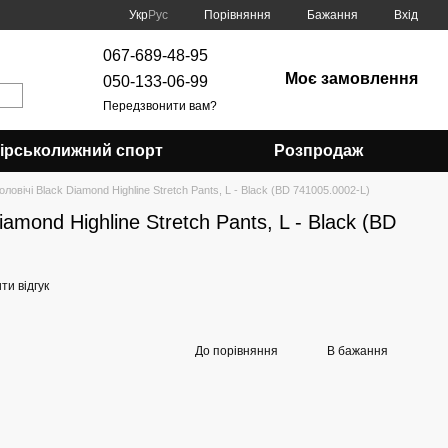
Порівняння
Укр
Рус
Бажання
Вхід
067-689-48-95
Моє замовлення
050-133-06-99
Передзвонити вам?
Гірськолижний спорт
Розпродаж
ловічі Black Diamond Highline Stretch Pants, L - Black (BD 741005.0002-L)
amond Highline Stretch Pants, L - Black (BD
и відгук
До порівняння
В бажання