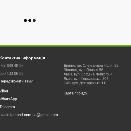
Контактна інформація
067-689-48-95
Дніпро, пр. Олександра Поля, 89
Вінниця, вул. Янгеля 58
050-133-06-99
Львів, вул. Богдана Лепкого, 4
Львів, вул. Городоцька, 207
Передзвонити вам?
Київ, вул. Дегтярівська 11
Viber
Карта проїзду
WhatsApp
Telegram
blackdiamond.com.ua@gmail.com