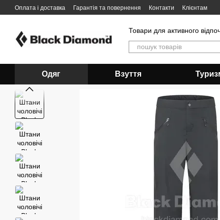
Перейти до основного контенту
Оплата і доставка
Гарантія та повернення
Контакти
Клієнтам
Товари для активного відпо
Одяг
Взуття
Туриз