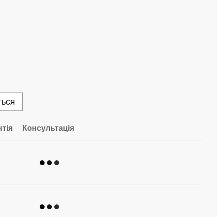
ться
нтія
Консультація