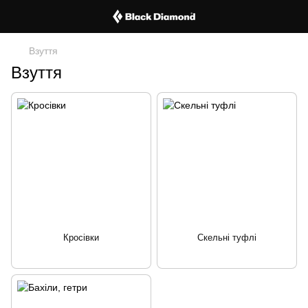
Взуття
Взуття
Кросівки
Скельні туфлі