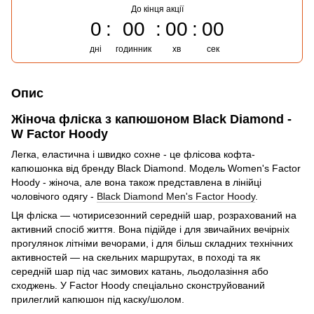
До кінця акції
0
00
00
00
дні
годинник
хв
сек
Опис
Жіноча фліска з капюшоном Black Diamond -
W Factor Hoody
Легка, еластична і швидко сохне - це флісова кофта-
капюшонка від бренду Black Diamond. Модель Women's Factor
Hoody - жіноча, але вона також представлена ​​в лінійці
чоловічого одягу -
Black Diamond Men's Factor Hoody
.
Ця фліска — чотирисезонний середній шар, розрахований на
активний спосіб життя. Вона підійде і для звичайних вечірніх
прогулянок літніми вечорами, і для більш складних технічних
активностей — на скельних маршрутах, в поході та як
середній шар під час зимових катань, льодолазіння або
сходжень. У Factor Hoody спеціально сконструйований
прилеглий капюшон під каску/шолом.