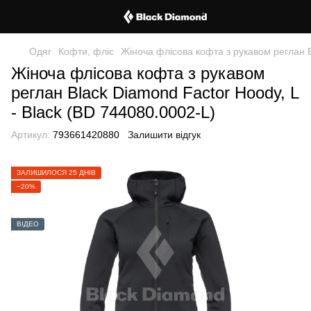
Одяг
Кофти, фліс
Жіноча флісова кофта з рукавом реглан B
Жіноча флісова кофта з рукавом
реглан Black Diamond Factor Hoody, L
- Black (BD 744080.0002-L)
Артикул:
793661420880
Залишити відгук
ЗАЛИШИЛОСЯ 25 ДНІВ
−20%
ВІДЕО