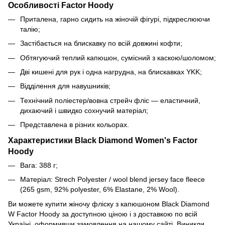
Особливості Factor Hoody
Приталена, гарно сидить на жіночій фігурі, підкреслюючи
талію;
Застібається на блискавку по всій довжині кофти;
Обтягуючий теплий капюшон, сумісний з каскою/шоломом;
Дві кишені для рук і одна нагрудна, на блискавках YKK;
Відділення для навушників;
Технічний поліестер/вовна стрейч фліс — еластичний,
дихаючий і швидко сохнучий матеріал;
Представлена ​​в різних кольорах.
Характеристики Black Diamond Women's Factor
Hoody
Вага:
388
г;
Матеріал: Strech Polyester / wool blend jersey face fleece
(265 gsm, 92% polyester, 6% Elastane, 2% Wool).
Ви можете купити жіночу фліску з капюшоном Black Diamond
W Factor Hoody за доступною ціною і з доставкою по всій
Україні, оформивши замовлення на нашому сайті. Виникли