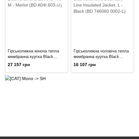
Гірськолижна жіноча тепла
Гірськолижна чоловіча тепла
мембранна куртка Black
мембранна куртка Black
Diamond Zone Shell, M - Merlot
Diamond Boundary Line
27 157 грн
16 107 грн
(BD A04I.603-M)
Insulated Jacket, L - Black (BD
746060.0002-L)