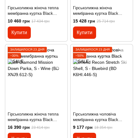
Гірськолижна жіноча тепла
Гірськолижна жіноча
мембранна куртка Black
мембранна куртка Black
Diamond Boundary Line
Diamond Mission Shell, S -
10 460 грн
15 428 грн
17 434 грн
25 714 грн
Insulated Jacket, M - Wild Rose
Agean (BD CA93.423-S)
(BD 746061.6012-M)
Купити
Купити
ЗАЛИШИЛОСЯ 23 ДНЯ
ЗАЛИШИЛОСЯ 23 ДНЯ
−30%
−50%
Гірськолижна жіноча тепла
Гірськолижна чоловіча
мембранна куртка Black
мембранна куртка Black
Diamond Mission Down Parka,
Diamond Recon Stretch Ski
16 390 грн
9 177 грн
23 414 грн
18 354 грн
S - Wine (BD XNJ9.612-S)
Shell, S - Bluebird (BD
K6HI.446-S)