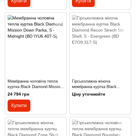
Купити
Купити
Мембранна чоловіча тепла
Гірськолижна жіноча
куртка Black Diamond Mission
мембранна куртка Black
Down Parka, S - Midnight (BD
Diamond Recon Strech Ski
24 794 грн
Ціну уточнюйте
IYU6.407-S)
Shell, S - Evergreen (BD
E7O9.317-S)
Купити