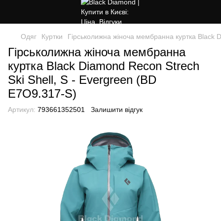
Одяг
Куртки
Гірськолижна жіноча мембранна куртка Black Di
Гірськолижна жіноча мембранна
куртка Black Diamond Recon Strech
Ski Shell, S - Evergreen (BD
E7O9.317-S)
Артикул:
793661352501
Залишити відгук