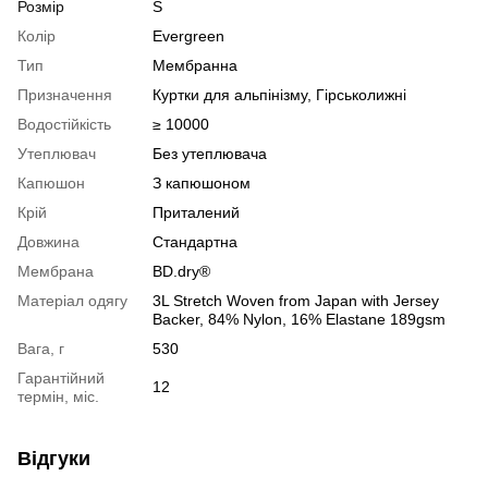
Розмір
S
Колір
Evergreen
Тип
Мембранна
Призначення
Куртки для альпінізму, Гірськолижні
Водостійкість
≥ 10000
Утеплювач
Без утеплювача
Капюшон
З капюшоном
Крій
Приталений
Довжина
Стандартна
Мембрана
BD.dry®
Матеріал одягу
3L Stretch Woven from Japan with Jersey
Backer, 84% Nylon, 16% Elastane 189gsm
Вага, г
530
Гарантійний
12
термін, міс.
Відгуки