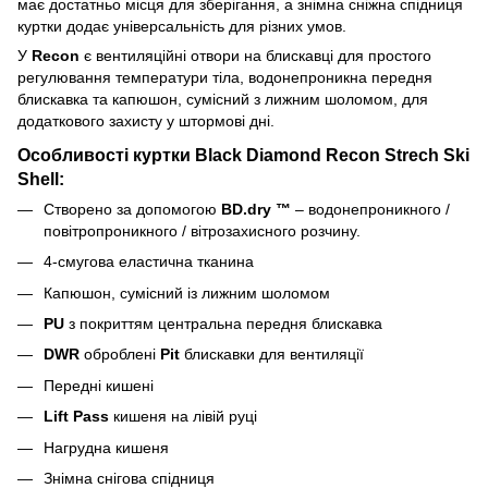
має достатньо місця для зберігання, а знімна сніжна спідниця
куртки додає універсальність для різних умов.
У
Recon
є вентиляційні отвори на блискавці для простого
регулювання температури тіла, водонепроникна передня
блискавка та капюшон, сумісний з лижним шоломом, для
додаткового захисту у штормові дні.
Особливості куртки Black Diamond Recon Strech Ski
Shell:
Створено за допомогою
BD.dry ™
– водонепроникного /
повітропроникного / вітрозахисного розчину.
4-смугова еластична тканина
Капюшон, сумісний із лижним шоломом
PU
з покриттям центральна передня блискавка
DWR
оброблені
Pit
блискавки для вентиляції
Передні кишені
Lift Pass
кишеня на лівій руці
Нагрудна кишеня
Знімна снігова спідниця