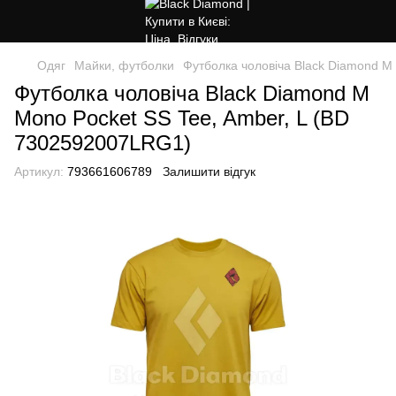
Одяг
Майки, футболки
Футболка чоловіча Black Diamond M
Футболка чоловіча Black Diamond M
Mono Pocket SS Tee, Amber, L (BD
7302592007LRG1)
Артикул:
793661606789
Залишити відгук