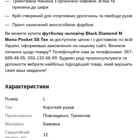
Трикотажна тканина з органічної бавовни, м'яка та
приємна до шкіри
Крій створений для спортивних досягнень та свободи рухів
Принт нанесений зносостійкою фарбою
Ви можете купити
футболку чоловічу Black Diamond M
Mono Pocket SS Tee
за доступною ціною і з доставкою по всій
Україні, оформивши замовлення на нашому сайті. Виникли
питання щодо товару? Телефонуйте нам за телефонами: 067-
689-48-95, 050-133-06-99. Будемо раді проконсультувати та
допомогти вибрати найбільш підходящий товар, який вирішить
саме ваші завдання!
Характеристики
Розмір
L
Тип
Короткий рукав
Призначення
Повсякденні, Трекінгові
Матеріал
Бавовна
Гарантійний
12
термін, міс.