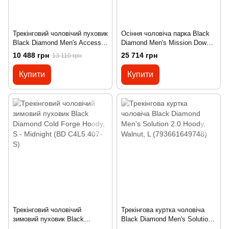
Трекінговий чоловічий пуховик
Осіння чоловіча парка Black
Black Diamond Men's Access
Diamond Men's Mission Down
Down 2.0 Hoody, Black, XL
4000M Parka, Black, M
10 488 грн
25 714 грн
13 110 грн
(793661663096)
(793661703884)
Купити
Купити
Трекінговий чоловічий
Трекінгова куртка чоловіча
зимовий пуховик Black
Black Diamond Men's Solution
Diamond Cold Forge Hoody, S -
2.0 Hoody, Walnut, L