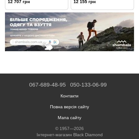
12 707 грн
12 155 грн
Midnight (BD C4L5.407-S)
(793661649748)
067-689-48-95
050-133-06-99
Контакти
Повна версія сайту
Мапа сайту
© 1957—2026
Інтернет-магазин Black Diamond