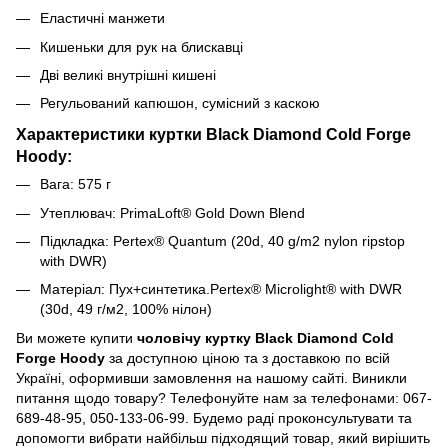
Еластичні манжети
Кишеньки для рук на блискавці
Дві великі внутрішні кишені
Регульований капюшон, сумісний з каскою
Характеристики куртки Black Diamond Cold Forge
Hoody:
Вага: 575 г
Утеплювач: PrimaLoft® Gold Down Blend
Підкладка: Pertex® Quantum (20d, 40 g/m2 nylon ripstop
with DWR)
Матеріал: Пух+синтетика.Pertex® Microlight® with DWR
(30d, 49 г/м2, 100% нілон)
Ви можете купити
чоловічу куртку Black Diamond Cold
Forge Hoody
за доступною ціною та з доставкою по всій
Україні, оформивши замовлення на нашому сайті. Виникли
питання щодо товару? Телефонуйте нам за телефонами: 067-
689-48-95, 050-133-06-99. Будемо раді проконсультувати та
допомогти вибрати найбільш підходящий товар, який вирішить