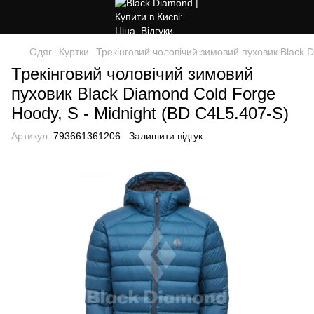
Одяг
Куртки
Трекінговий чоловічий зимовий пуховик Black D
Трекінговий чоловічий зимовий
пуховик Black Diamond Cold Forge
Hoody, S - Midnight (BD C4L5.407-S)
Артикул:
793661361206
Залишити відгук