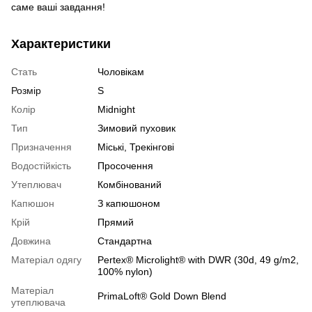
саме ваші завдання!
Характеристики
Стать
Чоловікам
Розмір
S
Колір
Midnight
Тип
Зимовий пуховик
Призначення
Міські, Трекінгові
Водостійкість
Просочення
Утеплювач
Комбінований
Капюшон
З капюшоном
Крій
Прямий
Довжина
Стандартна
Матеріал одягу
Pertex® Microlight® with DWR (30d, 49 g/m2,
100% nylon)
Матеріал
PrimaLoft® Gold Down Blend
утеплювача