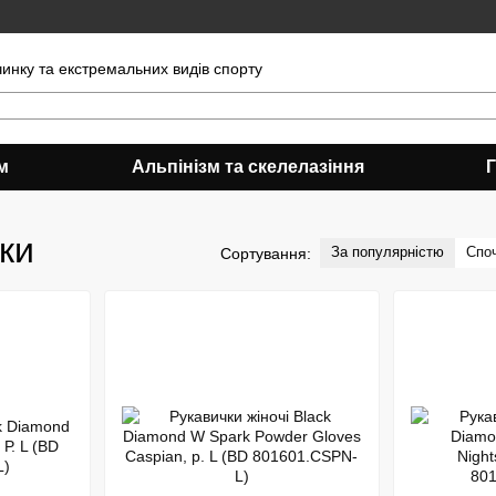
чинку та екстремальних видів спорту
м
Альпінізм та скелелазіння
чки
За популярністю
Спо
Сортування: