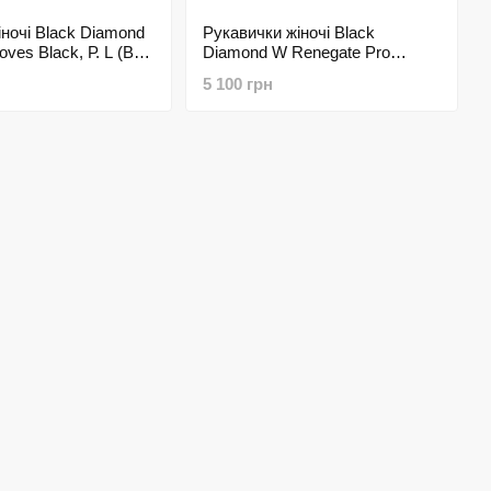
іночі Black Diamond
Рукавички жіночі Black
ves Black, Р. L (BD
Diamond W Renegate Pro
AK-L)
Gloves Black, р. M (BD
5 100 грн
801439.BLAK-M)