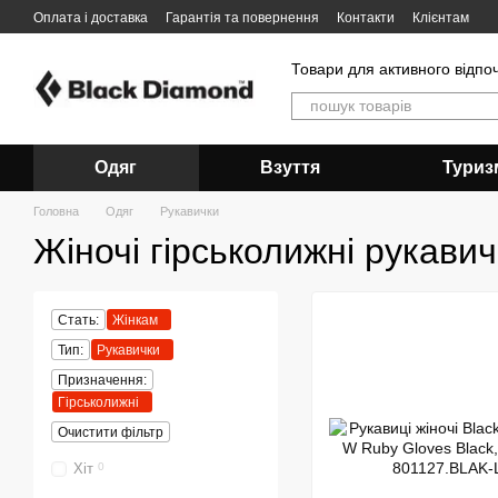
Перейти до основного контенту
Оплата і доставка
Гарантія та повернення
Контакти
Клієнтам
Товари для активного відпо
Одяг
Взуття
Туриз
Головна
Одяг
Рукавички
Жіночі гірськолижні рукави
Стать:
Жінкам
Тип:
Рукавички
Призначення:
Гірськолижні
Очистити фільтр
Хіт
0