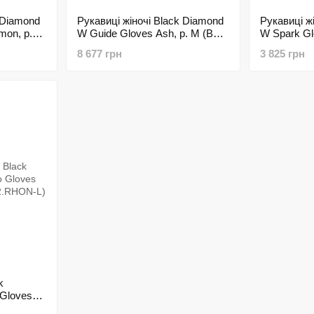
 Diamond
Рукавиці жіночі Black Diamond
Рукавиці ж
mon, р.M
W Guide Gloves Ash, р. M (BD
W Spark Glo
)
801533.ASH-M)
801587.BL
8 677 грн
3 825 грн
k
 Gloves
02.RHON-