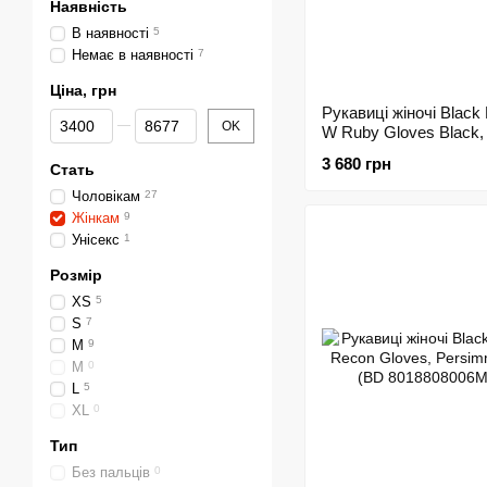
Наявність
В наявності
5
Немає в наявності
7
Ціна, грн
Рукавиці жіночі Black
Від Ціна, грн
До Ціна, грн
OK
W Ruby Gloves Black, 
801127.BLAK-L)
3 680 грн
Стать
Чоловікам
27
Жінкам
9
Унісекс
1
Розмір
XS
5
S
7
M
9
М
0
L
5
XL
0
Тип
Без пальців
0