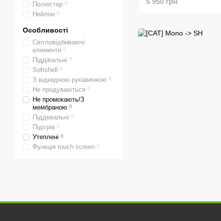
5 950 грн
Поліестер
0
L)
Нейлон
0
Особливості
Світловідбиваючі
елементи
0
Піддівальні
0
Softshell
0
З відкидною рукавичкою
0
Не продуваються
0
Не промокають/З
мембраною
9
Піддевальні
0
Підігрів
0
Утеплені
8
Функція touch screen
0