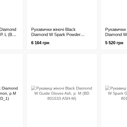
 Diamond
Рукавички жіночі Black
Рукавички 
Р. L (BD
Diamond W Spark Powder
Diamond W 
Gloves Caspian, р. L (BD
Nightshade,
6 164 грн
5 520 грн
801601.CSPN-L)
801122.NS