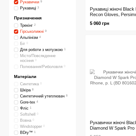
Рукавички
9
Рукавиці
3
Рукавиці жіночі Black
Recon Gloves, Persim
Призначення
(BD 8018808006MD_1
5 060 грн
Трекінг
2
Гірськолижні
9
Альпінізм
4
Біг
0
Для роботи з мотузкою
1
Місто/Повсякденне
носіння
0
Полювання/Риболовля
0
Матеріали
Синтетика
0
Шкіра
8
Синтетичний утеплювач
8
Gore-tex
4
Фліс
1
Softshell
0
Вовна
0
Рукавички жіночі Blac
Windstopper
0
Diamond W Spark Pro
BDry™
1
Rhone, р. L (BD 8016