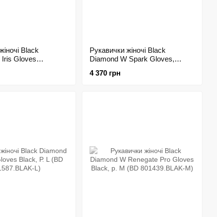
жіночі Black
Рукавички жіночі Black
Iris Gloves
Diamond W Spark Gloves,
 р. S (BD
Nickel, р. L (BD 801596.NCKL-L)
4 370 грн
HD-S)