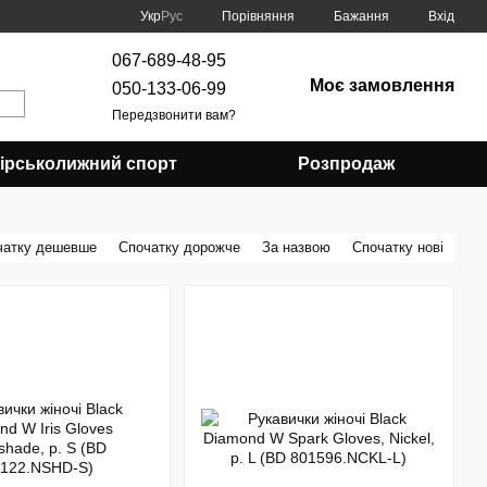
Порівняння
Укр
Рус
Бажання
Вхід
067-689-48-95
Моє замовлення
050-133-06-99
Передзвонити вам?
Гірськолижний спорт
Розпродаж
чатку дешевше
Спочатку дорожче
За назвою
Спочатку нові