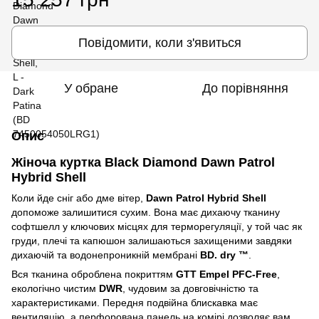
Повідомити, коли з'явиться
У обране
До порівняння
Опис
Жіноча куртка Black Diamond Dawn Patrol
Hybrid Shell
Коли йде сніг або дме вітер,
Dawn Patrol Hybrid Shell
допоможе залишитися сухим. Вона має дихаючу тканину
софтшелл у ключових місцях для терморегуляції, у той час як
груди, плечі та капюшон залишаються захищеними завдяки
дихаючій та водонепроникній мембрані
BD. dry ™
.
Вся тканина оброблена покриттям
GTT Empel PFC-Free
,
екологічно чистим
DWR
, чудовим за довговічністю та
характеристиками. Передня подвійна блискавка має
вентиляцію, а перфорована панель на комірі дозволяє вам