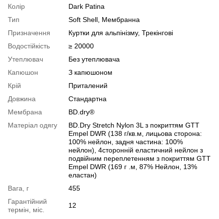
Колір
Dark Patina
Тип
Soft Shell, Мембранна
Призначення
Куртки для альпінізму, Трекінгові
Водостійкість
≥ 20000
Утеплювач
Без утеплювача
Капюшон
З капюшоном
Крій
Приталений
Довжина
Стандартна
Мембрана
BD.dry®
Матеріал одягу
BD.Dry Stretch Nylon 3L з покриттям GTT
Empel DWR (138 г/кв.м, лицьова сторона:
100% нейлон, задня частина: 100%
нейлон), 4сторонній еластичний нейлон з
подвійним переплетенням з покриттям GTT
Empel DWR (169 г .м, 87% Нейлон, 13%
еластан)
Вага, г
455
Гарантійний
12
термін, міс.