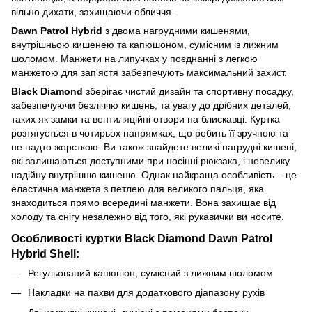
вільно дихати, захищаючи обличчя.
Dawn Patrol Hybrid
з двома нагрудними кишенями,
внутрішньою кишенею та капюшоном, сумісним із лижним
шоломом. Манжети на липучках у поєднанні з легкою
манжетою для зап'ястя забезпечують максимальний захист.
Black Diamond
зберігає чистий дизайн та спортивну посадку,
забезпечуючи безліччю кишень, та увагу до дрібних деталей,
таких як замки та вентиляційні отвори на блискавці. Куртка
розтягується в чотирьох напрямках, що робить її зручною та
не надто жорсткою. Ви також знайдете великі нагрудні кишені,
які залишаються доступними при носінні рюкзака, і невелику
надійну внутрішню кишеню. Однак найкраща особливість – це
еластична манжета з петлею для великого пальця, яка
знаходиться прямо всередині манжети. Вона захищає від
холоду та снігу незалежно від того, які рукавички ви носите.
Особливості куртки Black Diamond Dawn Patrol
Hybrid Shell:
Регульований капюшон, сумісний з лижним шоломом
Накладки на пахви для додаткового діапазону рухів