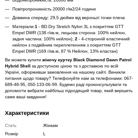
Водонепроникність: 20000 мм
Повітропроникність 20000 г/м2/24 години
Довжина спереду: 29,5 дюйми від верхньої точки плеча
Матеріали:
1
- BD.Dry Stretch Nylon 3L з покриттям GTT
Empel DWR (138 г/кв.м, лицьова сторона: 100% нейлон,
задня частина: 100% нейлон);
2
- 4-сторонній еластичний
нейлон з подвійним переплетенням з покриттям GTT
Empel DWR (169 г/кв.м, 87 % Нейлон, 13% еластан)
Ви можете купити
жіночу куртку Black Diamond Dawn Patrol
Hybrid Shell
за доступною ціною та з доставкою по всій
Україні, оформивши замовлення на нашому сайті. Виникли
питання щодо товару? Телефонуйте нам за телефонами: 067-
689-48-95, 050-133-06-99. Будемо раді проконсультувати та
допомогти вибрати найбільш підходящий товар, який вирішить
саме ваші завдання!
Характеристики
Стать
Жінкам
Розмір
L