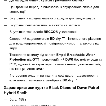
Дві нагрудні кишені, сумісні з ременями безпеки.
Центральна передня блискавка із вбудованою сіткою для
вентиляції.
Внутрішня нагрудна кишеня з входом для медіа-шнура.
Внутрішні легкі еластичні манжети на зап'ясті
Внутрішня технологія
RECCO®
у капюшоні
Створений за допомогою
BD.dry ™
- інженерного рішення
для водонепроникності, повітропроникності та захисту від
вітру.
Технологія захисту від вологи
Empel Breathable Water
Protection
від
GTT
- революційний
DWR
без вмісту води та
PFC
, чудовий за характеристиками і значно довговічніший,
ніж інші рішення
DWR
4-стороння еластична тканина софтшелл та двостороння
еластична ламінована мембрана
BD.dry ™
.
Характеристики куртки Black Diamond Dawn Patrol
Hybrid Shell:
Вага: 455 г