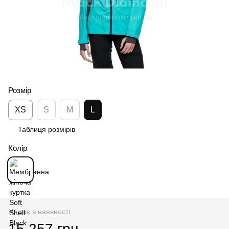
Розмір
XS
S
M
L
Таблиця розмірів
Колір
Немає в наявності
15 257 грн