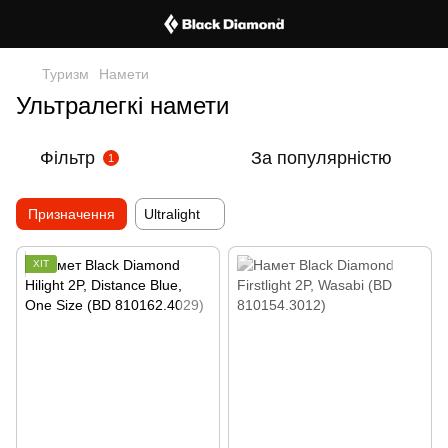
Туризм
Намети
Ультралегкі намети
Фільтр
За популярністю
1
Призначення
Ultralight
ХІТ