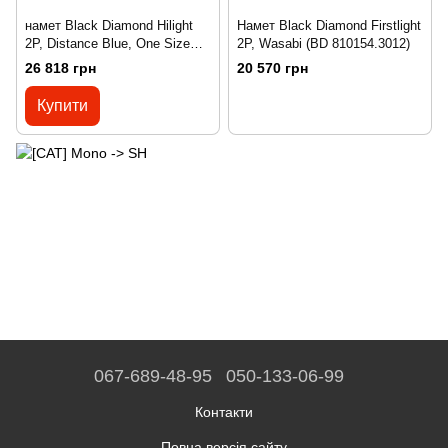
намет Black Diamond Hilight
Намет Black Diamond Firstlight
2P, Distance Blue, One Size
2P, Wasabi (BD 810154.3012)
(BD 810162.4029)
26 818 грн
20 570 грн
Купити
067-689-48-95
050-133-06-99
Контакти
Повна версія сайту