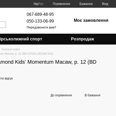
Порівняння
Укр
Рус
Бажання
Вхід
067-689-48-95
Моє замовлення
050-133-06-99
Передзвонити вам?
Гірськолижний спорт
Розпродаж
Скальні туфлі
ntum Macaw, р. 12 (BD 570151.MCAW-012)
iamond Kids' Momentum Macaw, р. 12 (BD
и відгук
До порівняння
В бажання