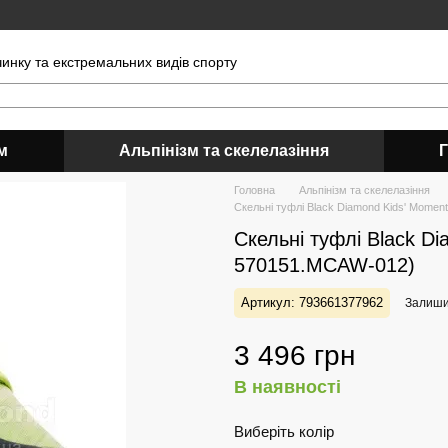
чинку та екстремальних видів спорту
м
Альпінізм та скелелазіння
Головна
Альпінізм та скелелазіння
Скельні туфлі Black Diamond Kids' Mome
Скельні туфлі Black D
570151.MCAW-012)
Артикул: 793661377962
Залишит
3 496 грн
В наявності
Виберіть колір