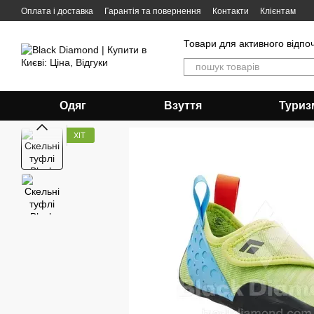
Перейти до основного контенту
Оплата і доставка
Гарантія та повернення
Контакти
Клієнтам
Товари для активного відпо
Одяг
Взуття
Туриз
ХІТ