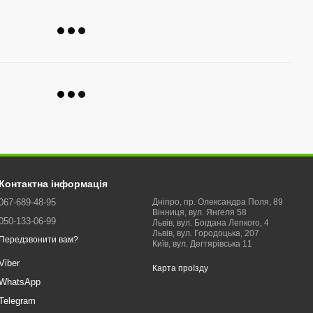
Контактна інформація
067-689-48-95
Дніпро, пр. Олександра Поля, 89
Вінниця, вул. Янгеля 58
050-133-06-99
Львів, вул. Богдана Лепкого, 4
Львів, вул. Городоцька, 207
Передзвонити вам?
Київ, вул. Дегтярівська 11
Viber
Карта проїзду
WhatsApp
Telegram