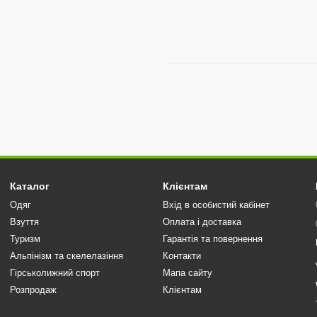
Каталог
Клієнтам
Одяг
Вхід в особистий кабінет
Взуття
Оплата і доставка
Туризм
Гарантія та повернення
Альпінізм та скелелазіння
Контакти
Гірськолижний спорт
Мапа сайту
Розпродаж
Клієнтам