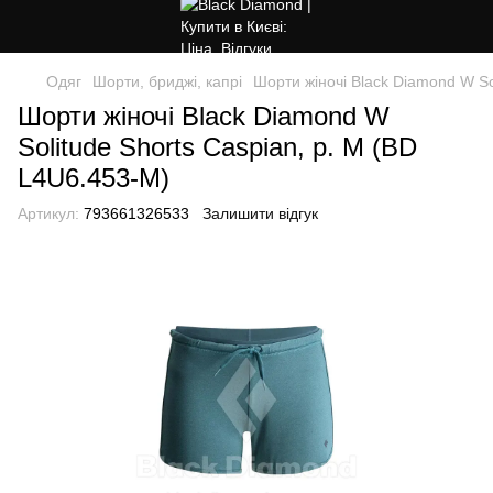
Одяг
Шорти, бриджі, капрі
Шорти жіночі Black Diamond W So
Шорти жіночі Black Diamond W
Solitude Shorts Caspian, р. M (BD
L4U6.453-M)
Артикул:
793661326533
Залишити відгук