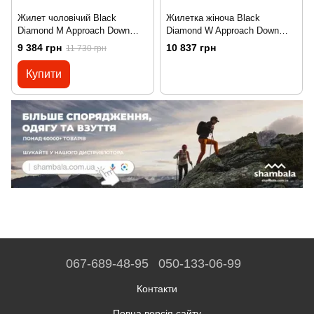
Жилет чоловічий Black
Жилетка жіноча Black
Diamond M Approach Down
Diamond W Approach Down
Vest, Granite, S (BD
Vest, Black, XS (BD
9 384 грн
10 837 грн
11 730 грн
7461831007SML1)
7461840002XSM1)
Купити
067-689-48-95
050-133-06-99
Контакти
Повна версія сайту