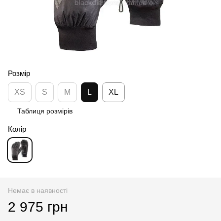
Розмір
XS
S
M
L
XL
Таблиця розмірів
Колір
Немає в наявності
2 975 грн