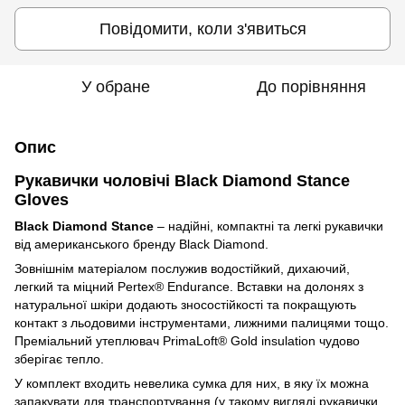
Повідомити, коли з'явиться
У обране
До порівняння
Опис
Рукавички чоловічі Black Diamond Stance
Gloves
Black Diamond Stance
– надійні, компактні та легкі рукавички
від американського бренду Black Diamond.
Зовнішнім матеріалом послужив водостійкий, дихаючий,
легкий та міцний Pertex® Endurance. Вставки на долонях з
натуральної шкіри додають зносостійкості та покращують
контакт з льодовими інструментами, лижними палицями тощо.
Преміальний утеплювач PrimaLoft® Gold insulation чудово
зберігає тепло.
У комплект входить невелика сумка для них, в яку їх можна
запакувати для транспортування (у такому вигляді рукавички