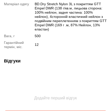
Матеріал одягу
BD.Dry Stretch Nylon 3L з покриттям GTT
Empel DWR (138 г/кв.м, лицьова сторона:
100% нейлон, задня частина: 100%
нейлон), 4сторонній еластичний нейлон з
подвійним переплетенням з покриттям GTT
Empel DWR (169 г .м, 87% Нейлон, 13%
еластан)
Вага, г
500
Гарантійний
12
термін, міс.
Відгуки
Додайте перший відгук