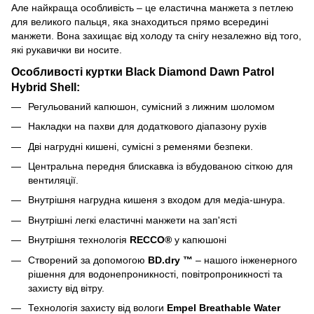
Але найкраща особливість – це еластична манжета з петлею
для великого пальця, яка знаходиться прямо всередині
манжети. Вона захищає від холоду та снігу незалежно від того,
які рукавички ви носите.
Особливості куртки Black Diamond Dawn Patrol
Hybrid Shell:
Регульований капюшон, сумісний з лижним шоломом
Накладки на пахви для додаткового діапазону рухів
Дві нагрудні кишені, сумісні з ременями безпеки.
Центральна передня блискавка із вбудованою сіткою для
вентиляції.
Внутрішня нагрудна кишеня з входом для медіа-шнура.
Внутрішні легкі еластичні манжети на зап'ясті
Внутрішня технологія
RECCO®
у капюшоні
Створений за допомогою
BD.dry ™
– нашого інженерного
рішення для водонепроникності, повітропроникності та
захисту від вітру.
Технологія захисту від вологи
Empel Breathable Water