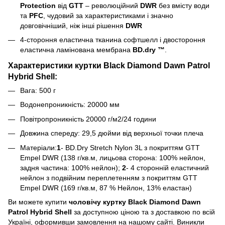
Protection
від
GTT
– революційний
DWR
без вмісту води
та
PFC
, чудовий за характеристиками і значно
довговічніший, ніж інші рішення
DWR
4-стороння еластична тканина софтшелл і двостороння
еластична ламінована мембрана
BD.dry ™
.
Характеристики куртки
Black Diamond Dawn Patrol
Hybrid Shell:
Вага: 500 г
Водонепроникність: 20000 мм
Повітропроникність 20000 г/м2/24 години
Довжина спереду: 29,5 дюйми від верхньої точки плеча
Матеріали:
1
- BD.Dry Stretch Nylon 3L з покриттям GTT
Empel DWR (138 г/кв.м, лицьова сторона: 100% нейлон,
задня частина: 100% нейлон);
2
- 4 сторонній еластичний
нейлон з подвійним переплетенням з покриттям GTT
Empel DWR (169 г/кв.м, 87 % Нейлон, 13% еластан)
Ви можете купити
чоловічу куртку Black Diamond Dawn
Patrol Hybrid Shell
за доступною ціною та з доставкою по всій
Україні, оформивши замовлення на нашому сайті. Виникли