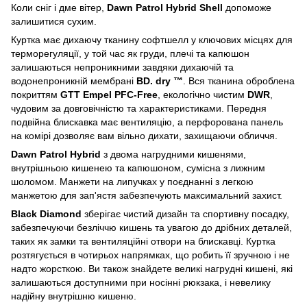
Коли сніг і дме вітер,
Dawn Patrol Hybrid Shell
допоможе
залишитися сухим.
Куртка має дихаючу тканину софтшелл у ключових місцях для
терморегуляції, у той час як груди, плечі та капюшон
залишаються непроникними завдяки дихаючій та
водонепроникній мембрані
BD. dry ™
. Вся тканина оброблена
покриттям
GTT Empel PFC-Free
, екологічно чистим
DWR
,
чудовим за довговічністю та характеристиками. Передня
подвійна блискавка має вентиляцію, а перфорована панель
на комірі дозволяє вам вільно дихати, захищаючи обличчя.
Dawn Patrol Hybrid
з двома нагрудними кишенями,
внутрішньою кишенею та капюшоном, сумісна з лижним
шоломом. Манжети на липучках у поєднанні з легкою
манжетою для зап'ястя забезпечують максимальний захист.
Black Diamond
зберігає чистий дизайн та спортивну посадку,
забезпечуючи безліччю кишень та увагою до дрібних деталей,
таких як замки та вентиляційні отвори на блискавці. Куртка
розтягується в чотирьох напрямках, що робить її зручною і не
надто жорсткою. Ви також знайдете великі нагрудні кишені, які
залишаються доступними при носінні рюкзака, і невелику
надійну внутрішню кишеню.