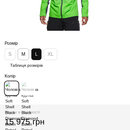
Розмір
S
M
L
XL
Таблиця розмірів
Колір
Немає в наявності
15 975 грн