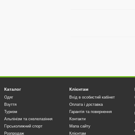
Каталог
Клієнтам
Одяг
Вхід в особистий кабінет
Взуття
Оплата і доставка
Туризм
Гарантія та повернення
Альпінізм та скелелазіння
Контакти
Гірськолижний спорт
Мапа сайту
Розпродаж
Клієнтам