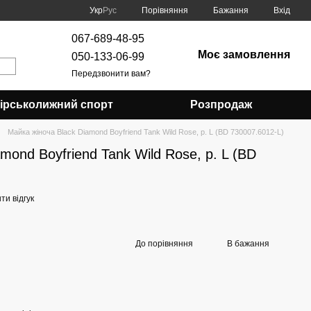
Порівняння
Укр
Рус
Бажання
Вхід
067-689-48-95
Моє замовлення
050-133-06-99
Передзвонити вам?
Гірськолижний спорт
Розпродаж
Майка жіноча Black Diamond Boyfriend Tank Wild Rose, р. L (BD 730007.6012-L)
mond Boyfriend Tank Wild Rose, р. L (BD
и відгук
До порівняння
В бажання