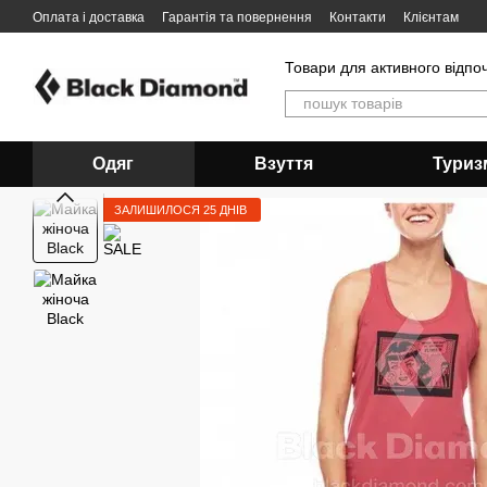
Перейти до основного контенту
Оплата і доставка
Гарантія та повернення
Контакти
Клієнтам
Товари для активного відпо
Одяг
Взуття
Туриз
ЗАЛИШИЛОСЯ 25 ДНІВ