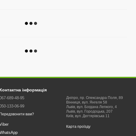
Контактна інформація
067-689-48-95
Дніпро, пр. Олександра Поля, 89
Вінниця, вул. Янгеля 58
050-133-06-99
Львів, вул. Богдана Лепкого, 4
Львів, вул. Городоцька, 207
Передзвонити вам?
Київ, вул. Дегтярівська 11
Viber
Карта проїзду
WhatsApp