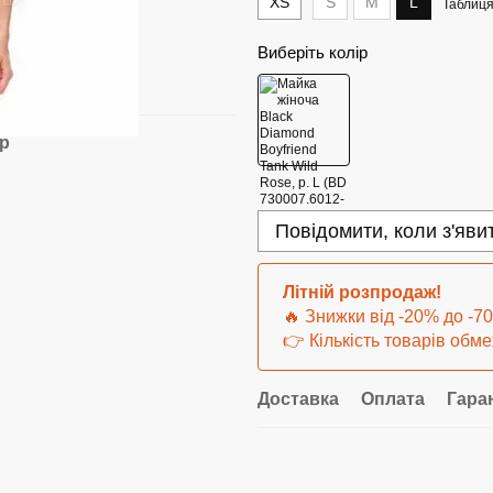
XS
S
M
L
Таблиця
Виберіть колір
ар
Повідомити, коли з'яви
Літній розпродаж!
🔥 Знижки від -20% до -7
👉 Кількість товарів обм
Доставка
Оплата
Гара