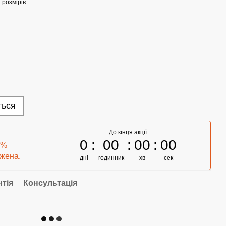
 розмірів
ться
До кінця акції
0
00
00
00
0%
ежена.
дні
годинник
хв
сек
нтія
Консультація