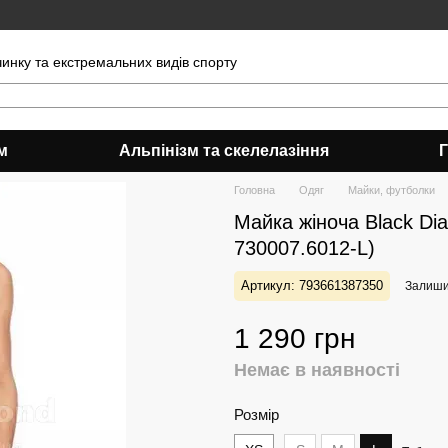
чинку та екстремальних видів спорту
м
Альпінізм та скелелазіння
Головна
Одяг
Майки, футболки
Майка жіноча Black Dia
730007.6012-L)
Артикул: 793661387350
Залишит
1 290 грн
Немає в наявності
Розмір