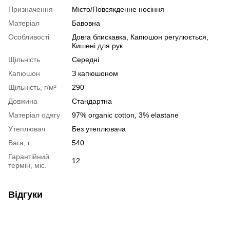
Призначення
Місто/Повсякденне носіння
Матеріал
Бавовна
Особливості
Довга блискавка, Капюшон регулюється,
Кишені для рук
Щільність
Середні
Капюшон
З капюшоном
Щільність, г/м²
290
Довжина
Стандартна
Матеріал одягу
97% organic cotton, 3% elastane
Утеплювач
Без утеплювача
Вага, г
540
Гарантійний
12
термін, міс.
Відгуки