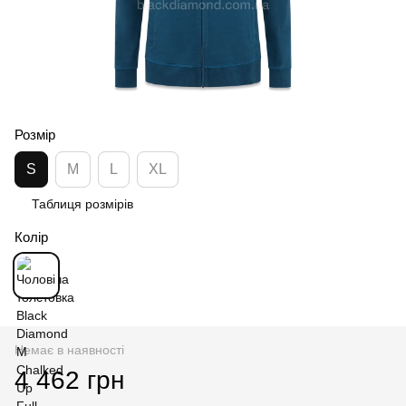
Розмір
S
M
L
XL
Таблиця розмірів
Колір
Немає в наявності
4 462 грн