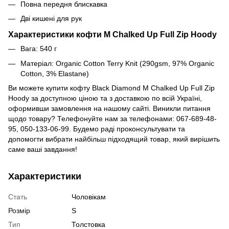
Повна передня блискавка
Дві кишені для рук
Характеристики кофти M Chalked Up Full Zip Hoody
Вага: 540 г
Матеріал:
Organic Cotton Terry Knit (290gsm, 97% Organic
Cotton, 3% Elastane)
Ви можете купити кофту
Black Diamond M Chalked Up Full Zip
Hoody
за доступною ціною та з доставкою по всій Україні,
оформивши замовлення на нашому сайті. Виникли питання
щодо товару? Телефонуйте нам за телефонами: 067-689-48-
95, 050-133-06-99. Будемо раді проконсультувати та
допомогти вибрати найбільш підходящий товар, який вирішить
саме ваші завдання!
Характеристики
Стать
Чоловікам
Розмір
S
Тип
Толстовка