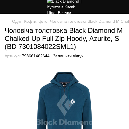
Одяг
Кофти, фліс
Чоловіча толстовка Black Diamond M Chal
Чоловіча толстовка Black Diamond M
Chalked Up Full Zip Hoody, Azurite, S
(BD 7301084022SML1)
Артикул:
793661462644
Залишити відгук