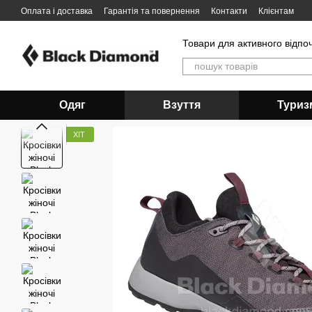
Перейти до основного контенту
Оплата і доставка
Гарантія та повернення
Контакти
Клієнтам
Товари для активного відпо
Одяг
Взуття
Туриз
ХІТ