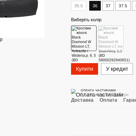
35.5
36
37
37.5
Виберіть колір
ар
Купити
У кредит
ОПЛАТА ЧАСТИНАМИ
3 платежу по 2 376.67 грн
Доставка
Оплата
Гара