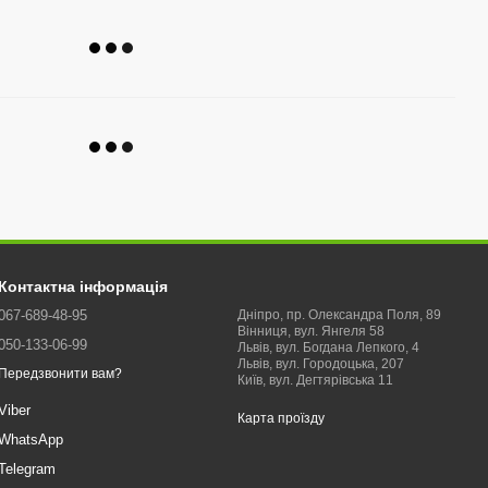
Контактна інформація
067-689-48-95
Дніпро, пр. Олександра Поля, 89
Вінниця, вул. Янгеля 58
050-133-06-99
Львів, вул. Богдана Лепкого, 4
Львів, вул. Городоцька, 207
Передзвонити вам?
Київ, вул. Дегтярівська 11
Viber
Карта проїзду
WhatsApp
Telegram