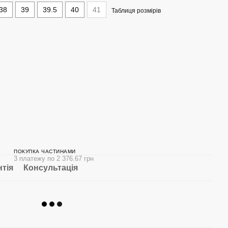
38
39
39.5
40
41
Таблиця розмірів
ПОКУПКА ЧАСТИНАМИ
3 платежу по 2 376.67 грн
нтія
Консультація