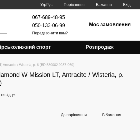
Порівняння
Укр
Рус
Бажання
Вхід
067-689-48-95
Моє замовлення
050-133-06-99
Передзвонити вам?
Гірськолижний спорт
Розпродаж
 Antracite / Wisteria, р. 6 (BD 580002.9237-060)
iamond W Mission LT, Antracite / Wisteria, р.
)
и відгук
До порівняння
В бажання