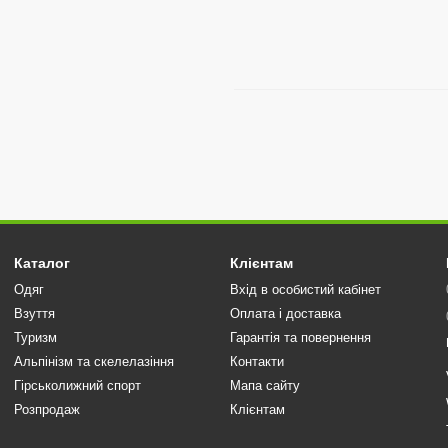
Каталог
Клієнтам
Одяг
Вхід в особистий кабінет
Взуття
Оплата і доставка
Туризм
Гарантія та повернення
Альпінізм та скелелазіння
Контакти
Гірськолижний спорт
Мапа сайту
Розпродаж
Клієнтам