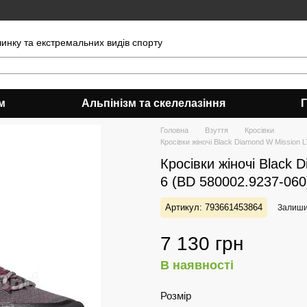
чинку та екстремальних видів спорту
м
Альпінізм та скелелазіння
Головна
Взуття
Кросівки
Кросівки жіночі Black Diamond W Mission LT,
Кросівки жіночі Black D
6 (BD 580002.9237-060
Артикул: 793661453864
Залишит
7 130 грн
В наявності
Розмір