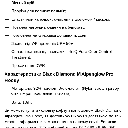
Вільний крій;
Прорізи для великих пальців;
Еластичний капюшон, сумісний з шоломом / каскою;
Потайна нагрудна кишеня на блискавці;
Горловина на блискавці до рівня грудей;
Захист від УФ-променів UPF 50+;
Сітчасті вставки під пахвами - HeiQ Pure Odor Control
Treatment;
Просочення DWR.
Характеристики Black Diamond M Alpenglow Pro
Hoody
Матеріали: 92% нейлон, 8% еластан (Nylon stretch jersey
with Empel DWR finish, 158gsm).
Вага: 189 г.
Ви можете купити чоловічу кофту з капюшоном Black Diamond
Alpenglow Pro Hoody за доступною ціною і з доставкою по всій
Україні, оформивши замовлення на нашому сайті. Виникли
питання по товару? Телефонуйте нам: 067-689-48-95, 050-