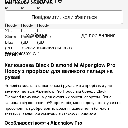
Повідомити, коли з'явиться
У обране
До порівняння
Опис
Капюшонка Black Diamond M Alpenglow Pro
Hoody з прорізом для великого пальця на
рукаві
Чоловіча кофта з капюшоном і рукавами з прорізами для
великих пальців Alpenglow Pro Hoody від бренду Black
Diamond призначена для активних занять спортом. Вона
захищає від сонячних УФ-променів, має водовідштовхувальне
просочення, і добре вентильовані пахвові зони (сітчасті
вставки). Капюшон сумісний з каскою / шоломом.
Особливості кофти Alpenglow Pro