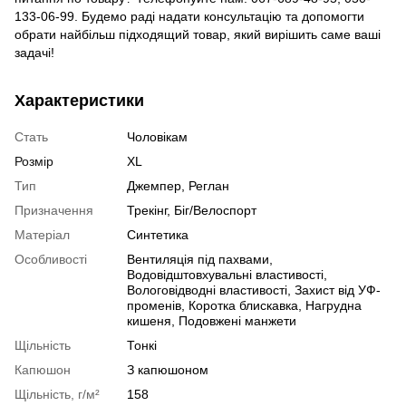
133-06-99. Будемо раді надати консультацію та допомогти
обрати найбільш підходящий товар, який вирішить саме ваші
задачі!
Характеристики
Стать
Чоловікам
Розмір
XL
Тип
Джемпер, Реглан
Призначення
Трекінг, Біг/Велоспорт
Матеріал
Синтетика
Особливості
Вентиляція під пахвами,
Водовідштовхувальні властивості,
Вологовідводні властивості, Захист від УФ-
променів, Коротка блискавка, Нагрудна
кишеня, Подовжені манжети
Щільність
Тонкі
Капюшон
З капюшоном
Щільність, г/м²
158