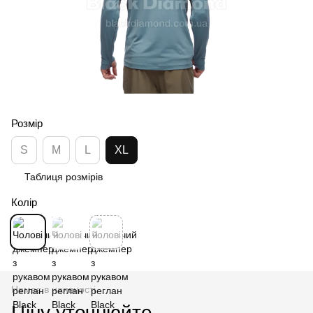
Розмір
S
M
L
XL
Таблиця розмірів
Колір
Немає в наявності
Ціну уточнюйте