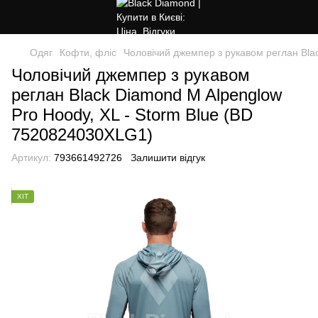
Одяг
Кофти, фліс
Чоловічий джемпер з рукавом реглан Bla
Чоловічий джемпер з рукавом
реглан Black Diamond M Alpenglow
Pro Hoody, XL - Storm Blue (BD
7520824030XLG1)
Артикул:
793661492726
Залишити відгук
ХІТ