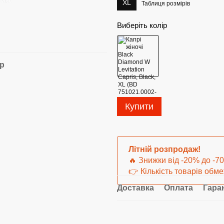
XL
Таблиця розмірів
Виберіть колір
ар
Купити
Літній розпродаж!
🔥 Знижки від -20% до -7
👉 Кількість товарів обм
Доставка
Оплата
Гара