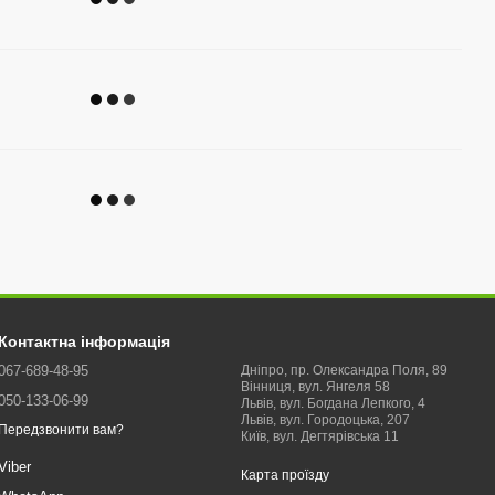
Контактна інформація
067-689-48-95
Дніпро, пр. Олександра Поля, 89
Вінниця, вул. Янгеля 58
050-133-06-99
Львів, вул. Богдана Лепкого, 4
Львів, вул. Городоцька, 207
Передзвонити вам?
Київ, вул. Дегтярівська 11
Viber
Карта проїзду