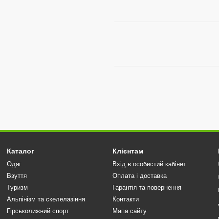
Каталог
Клієнтам
Одяг
Вхід в особистий кабінет
Взуття
Оплата і доставка
Туризм
Гарантія та повернення
Альпінізм та скелелазіння
Контакти
Гірськолижний спорт
Мапа сайту