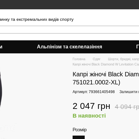
чинку та екстремальних видів спорту
м
Альпінізм та скелелазіння
Головна
Одяг
Шорти, бриджі, капр
Капрі жіночі Black Diamond W Levitation Ca
Капрі жіночі Black Diam
751021.0002-XL)
Артикул: 793661405498
Залишити в
2 047 грн
4 094 г
В наявності
Розмір