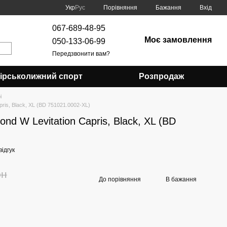
Порівняння
Укр
Рус
Бажання
Вхід
067-689-48-95
Моє замовлення
050-133-06-99
Передзвонити вам?
Гірськолижний спорт
Розпродаж
і
pris, Black, XL (BD 751021.0002-XL)
ond W Levitation Capris, Black, XL (BD
ідгук
рн
До порівняння
В бажання