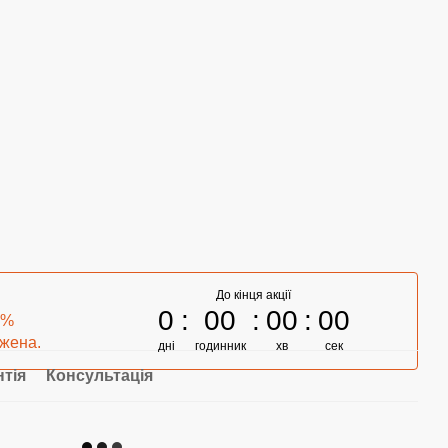
До кінця акції
0
00
00
00
0%
ежена.
дні
годинник
хв
сек
нтія
Консультація