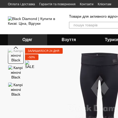
Перейти до основного контенту
Оплата і доставка
Гарантія та повернення
Контакти
Клієнтам
Товари для активного відпо
Одяг
Взуття
Туриз
ЗАЛИШИЛОСЯ 24 ДНЯ
−50%