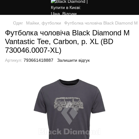
Одяг
Майки, футболки
Футболка чоловіча Black Diamond M V
Футболка чоловіча Black Diamond M
Vantastic Tee, Carbon, р. XL (BD
730046.0007-XL)
Артикул:
793661418887
Залишити відгук