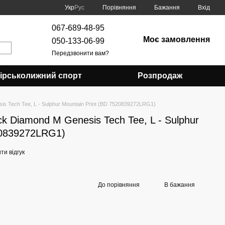
Порівняння
Укр
Рус
Бажання
Вхід
067-689-48-95
Моє замовлення
050-133-06-99
Передзвонити вам?
Гірськолижний спорт
Розпродаж
s Tech Tee, L - Sulphur Mountain Print (BD 7520839272LRG1)
k Diamond M Genesis Tech Tee, L - Sulphur
20839272LRG1)
и відгук
До порівняння
В бажання