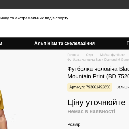
чинку та екстремальних видів спорту
м
Альпінізм та скелелазіння
Головна
Одяг
Майки, футболки
Футболка чоловіча Black Diamond M Genesi
Футболка чоловіча Blac
Mountain Print (BD 75
Артикул: 793661492856
Залишит
Ціну уточнюйте
Немає в наявності
Розмір