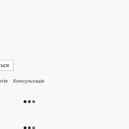
ться
нтія
Консультація