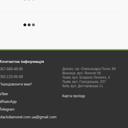
Контактна інформація
067-689-48-95
Дніпро, пр. Олександра Поля, 89
Вінниця, вул. Янгеля 58
050-133-06-99
Львів, вул. Богдана Лепкого, 4
Львів, вул. Городоцька, 207
Передзвонити вам?
Київ, вул. Дегтярівська 11
Viber
Карта проїзду
WhatsApp
Telegram
blackdiamond.com.ua@gmail.com