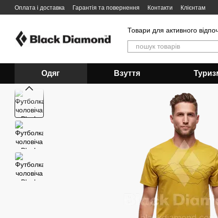
Перейти до основного контенту
Оплата і доставка
Гарантія та повернення
Контакти
Клієнтам
Товари для активного відпо
Одяг
Взуття
Туриз