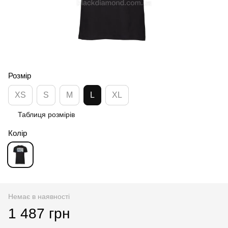
Розмір
XS
S
M
L
XL
Таблиця розмірів
Колір
Немає в наявності
1 487 грн