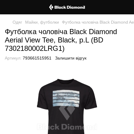
Одяг
Майки, футболки
Футболка чоловіча Black Diamond Ae
Футболка чоловіча Black Diamond
Aerial View Tee, Black, р.L (BD
7302180002LRG1)
Артикул:
793661515951
Залишити відгук