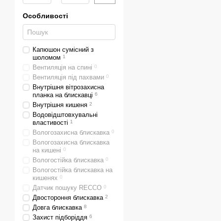
Особливості
Капюшон сумісний з
шоломом
1
Вентиляція на спині
0
Вентиляція під пахвами
0
Внутрішня вітрозахисна
планка на блискавці
6
Внутрішня кишеня
2
Водовідштовхувальні
властивості
1
Вологозахисна блискавка
0
Вологозахисна блискавка
на кишені
0
Вологостійка блискавка
0
Вологостійка блискавка на
кишенях
0
Датчик пошуку RECCO
0
Двостороння блискавка
2
Довга блискавка
8
Захист підборіддя
6