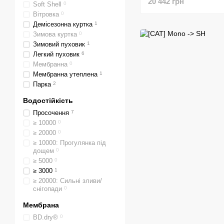
20 442 грн
Soft Shell
0
Hoody, Black, L (7936
Вітровка
0
Демісезонна куртка
1
Зимова куртка
0
Зимовий пуховик
1
Легкий пуховик
6
Мембранна
0
Мембранна утеплена
1
Парка
2
Водостійкість
Просочення
7
≥ 10000
0
≥ 20000
0
≥ 10000: Прогулянка під
дощем
0
≥ 5000
0
≥ 3000
1
≥ 20000: Сильні зливи/
снігопади
0
Мембрана
BD.dry®
0