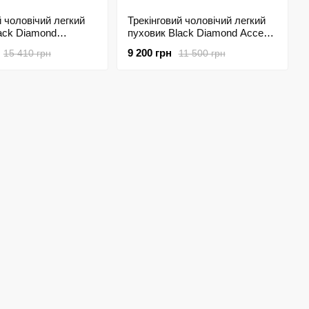
й чоловічий легкий
Трекінговий чоловічий легкий
ack Diamond
пуховик Black Diamond Access
own Hoody, S -
Down Jacket, S - Black (BD
9 200 грн
15 410 грн
11 500 грн
hracite (BD
746083.0002-S)
2-S)