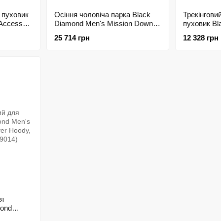
й пуховик
Осіння чоловіча парка Black
Трекінгови
 Access
Diamond Men's Mission Down
пуховик Bl
, XL
4000M Parka, Black, M
Approach D
25 714 грн
12 328 грн
(793661703884)
Octane/Ant
746000.917
ля
mond
 Pullover