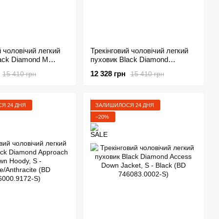
й чоловічий легкий
Трекінговий чоловічий легкий
ack Diamond M
пуховик Black Diamond
own Hoody, Tundra,
Approach Down Hoody 2023, M,
12 328 грн
15 410 грн
15 410 грн
0923010MED1)
Black (BD 7440030002MED1)
Я 24 ДНЯ
ЗАЛИШИЛОСЯ 24 ДНЯ
−20%