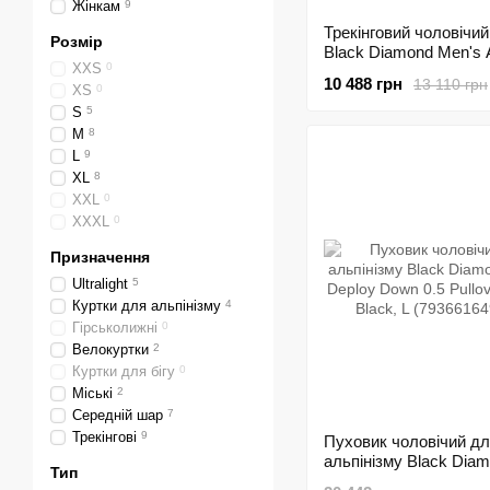
Жінкам
9
Трекінговий чоловічи
Розмір
Black Diamond Men's
XXS
0
Down 2.0 Hoody, Black
10 488 грн
13 110 грн
XS
0
(793661663096)
S
5
M
8
L
9
XL
8
XXL
0
XXXL
0
Призначення
Ultralight
5
Куртки для альпінізму
4
Гірськолижні
0
Велокуртки
2
Куртки для бігу
0
Міські
2
Середній шар
7
Трекінгові
9
Пуховик чоловічий д
альпінізму Black Dia
Тип
Men's Deploy Down 0.5