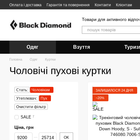
Перейти до основного контенту
Оплата і доставка
Гарантія та повернення
Контакти
Клієнтам
Товари для активного відпо
Одяг
Взуття
Туриз
Головна
Одяг
Куртки
Чоловічі пухові куртки
Стать:
Чоловікам
ЗАЛИШИЛОСЯ 24 ДНЯ
−20%
Утеплювач:
Пух
Очистити фільтр
SALE
7
Ціна, грн
Від Ціна, грн
До Ціна, грн
OK