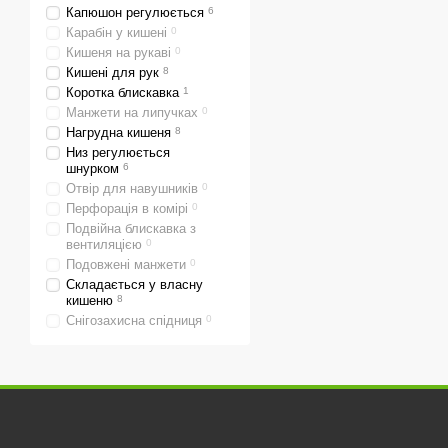
Капюшон регулюється
6
Карабін у кишені
0
Кишеня на рукаві
0
Кишені для рук
8
Коротка блискавка
1
Манжети на липучках
0
Нагрудна кишеня
8
Низ регулюється
шнурком
6
Отвір для навушників
0
Перфорація в комірі
0
Подвійна блискавка з
вентиляцією
0
Подовжені манжети
0
Складається у власну
кишеню
8
Снігозахисна спідниця
0