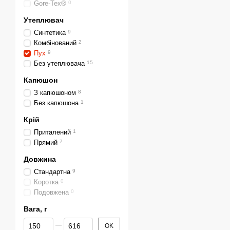
Gore-Tex®
0
Утеплювач
Синтетика
9
Комбінований
2
Пух
9
Без утеплювача
15
Капюшон
З капюшоном
8
Без капюшона
1
Крій
Приталений
1
Прямий
7
Довжина
Стандартна
9
Коротка
0
Подовжена
0
Вага, г
Від Вага, г
До Вага, г
OK