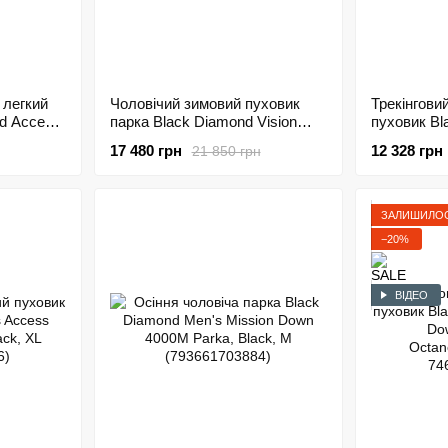
 легкий
Чоловічий зимовий пуховик
Трекінгови
nd Access
парка Black Diamond Vision
пуховик Bl
r (BD
Down Parka, M - Red Rock (BD
Approach D
17 480 грн
12 328 грн
21 850 грн
746120.6019-M)
M (BD 744
ЗАЛИШИЛОС
−20%
ВІДЕО