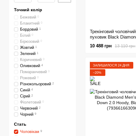
Точний колір
Бежевий
0
Блакитний
0
Бордовий
1
Трекінговий чоловічий
Білий
0
пуховик Black Diamo
Бірюзовий
0
Down Hoody, S - Sulfu
10 488 грн
13 110 грн
Жовтий
1
746080.7006-S)
Зелений
1
Коричневий
0
ЗАЛИШИЛОСЯ 24 ДНЯ
Оливковий
4
Помаранчевий
0
−20%
Рожевий
0
Різнокольоровий
2
Синій
4
Сірий
2
Фіолетовий
0
Червоний
2
Чорний
9
Стать
Чоловікам
9