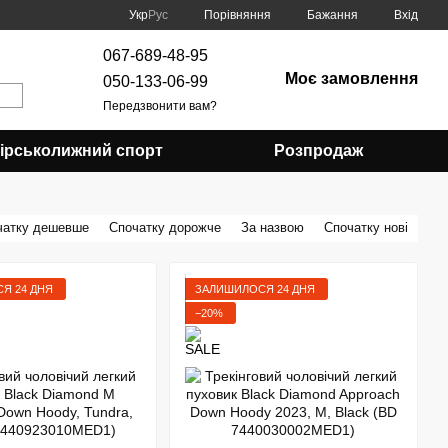
Порівняння
Укр
Рус
Бажання
Вхід
067-689-48-95
Моє замовлення
050-133-06-99
Передзвонити вам?
Гірськолижний спорт
Розпродаж
чатку дешевше
Спочатку дорожче
За назвою
Спочатку нові
Я 24 ДНЯ
ЗАЛИШИЛОСЯ 24 ДНЯ
−20%