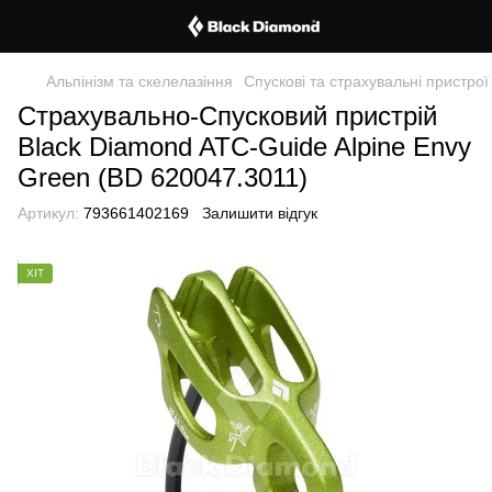
Альпінізм та скелелазіння
Спускові та страхувальні пристрої
Страхувально-Спусковий пристрій
Black Diamond ATC-Guide Alpine Envy
Green (BD 620047.3011)
Артикул:
793661402169
Залишити відгук
ХІТ