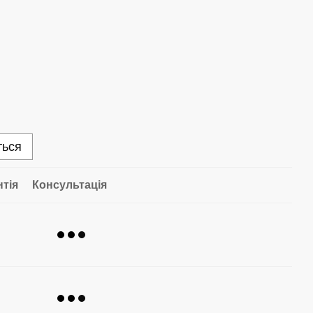
ться
нтія
Консультація