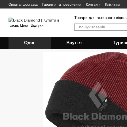
Перейти до основного контенту
Оплата і доставка
Гарантія та повернення
Контакти
Клієнтам
Товари для активного відпо
Одяг
Взуття
Туриз