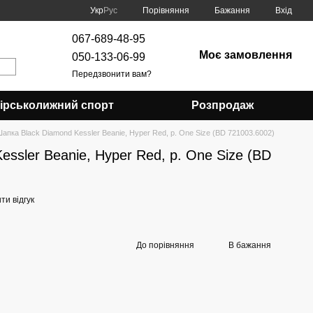
Порівняння
Укр
Рус
Бажання
Вхід
067-689-48-95
Моє замовлення
050-133-06-99
Передзвонити вам?
Гірськолижний спорт
Розпродаж
апка Black Diamond Kessler Beanie, Hyper Red, р. One Size (BD 721003.6002)
ssler Beanie, Hyper Red, р. One Size (BD
и відгук
До порівняння
В бажання