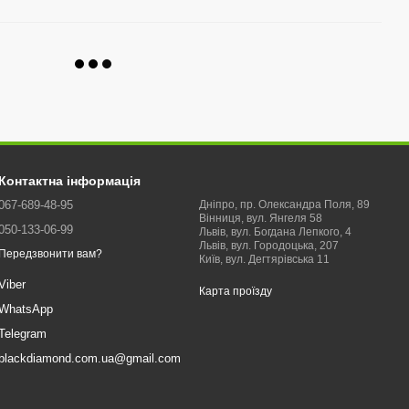
Контактна інформація
067-689-48-95
Дніпро, пр. Олександра Поля, 89
Вінниця, вул. Янгеля 58
050-133-06-99
Львів, вул. Богдана Лепкого, 4
Львів, вул. Городоцька, 207
Передзвонити вам?
Київ, вул. Дегтярівська 11
Viber
Карта проїзду
WhatsApp
Telegram
blackdiamond.com.ua@gmail.com