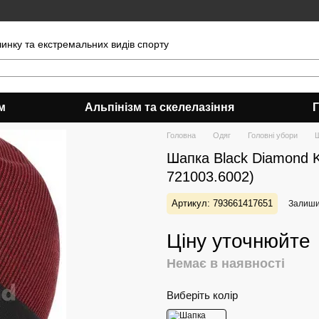
чинку та екстремальних видів спорту
м
Альпінізм та скелелазіння
Головна
Одяг
Головні убори
Ш
Шапка Black Diamond Ke
721003.6002)
Артикул: 793661417651
Залишит
Ціну уточнюйте
Немає в наявності
Виберіть колір