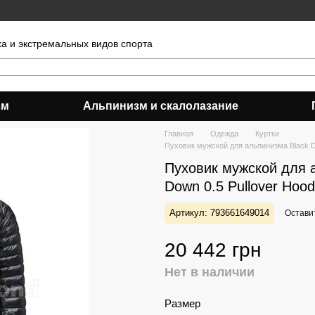
ха и экстремальных видов спорта
зм
Альпинизм и скалолазание
Главная
Одежда
Куртки
Пуховик мужской для альпинизма Black Di
Пуховик мужской для 
Down 0.5 Pullover Hood
Артикул: 793661649014
Остави
20 442 грн
Нет в наличии
Размер