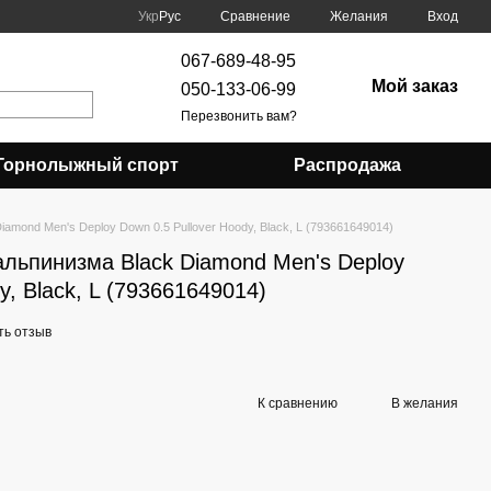
Сравнение
Укр
Рус
Желания
Вход
067-689-48-95
Мой заказ
050-133-06-99
Перезвонить вам?
Горнолыжный спорт
Распродажа
amond Men's Deploy Down 0.5 Pullover Hoody, Black, L (793661649014)
альпинизма Black Diamond Men's Deploy
y, Black, L (793661649014)
ть отзыв
К сравнению
В желания