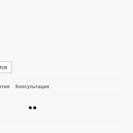
тся
нтия
Консультация