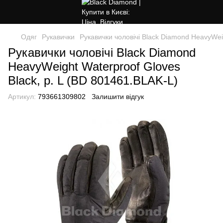
Одяг
Рукавички
Рукавички чоловічі Black Diamond HeavyWeig
Рукавички чоловічі Black Diamond
HeavyWeight Waterproof Gloves
Black, р. L (BD 801461.BLAK-L)
Артикул:
793661309802
Залишити відгук