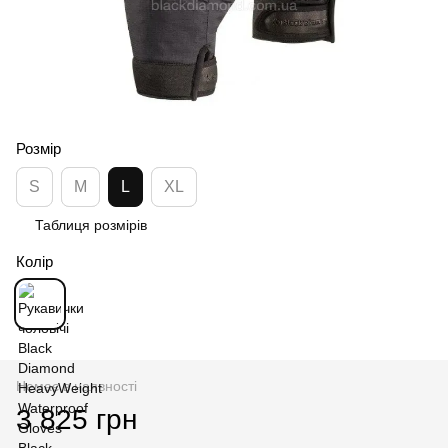
Розмір
S
M
L
XL
Таблиця розмірів
Колір
Немає в наявності
3 825 грн