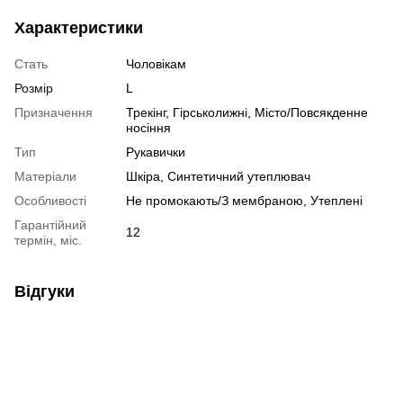
Характеристики
Стать
Чоловікам
Розмір
L
Призначення
Трекінг, Гірськолижні, Місто/Повсякденне
носіння
Тип
Рукавички
Матеріали
Шкіра, Синтетичний утеплювач
Особливості
Не промокають/З мембраною, Утеплені
Гарантійний
12
термін, міс.
Відгуки